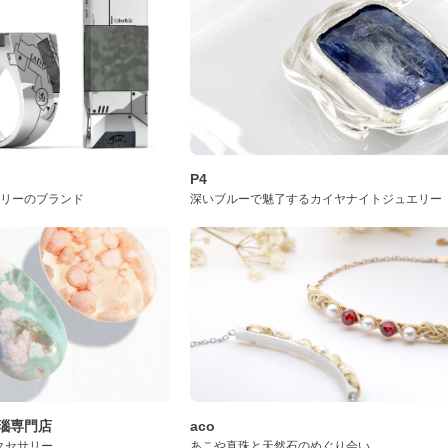
P4
サリーのブランド
深いブルーで魅了するカイヤナイトジュエリー
桜瑪瑙専門店
aco
クセサリー
あこや真珠と天然石のめぐり会い