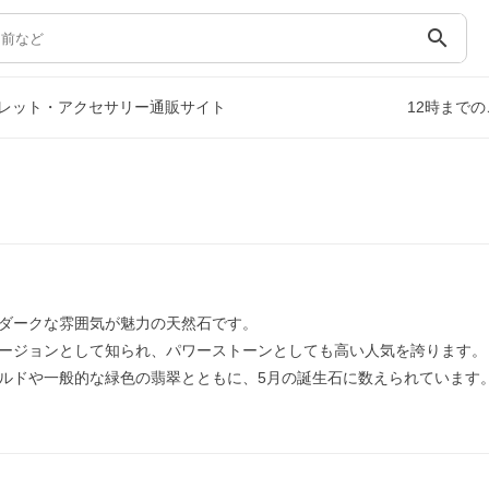
search
レット・アクセサリー通販サイト
12時まで
ダークな雰囲気が魅力の天然石です。
ージョンとして知られ、パワーストーンとしても高い人気を誇ります。
ルドや一般的な緑色の翡翠とともに、5月の誕生石に数えられています