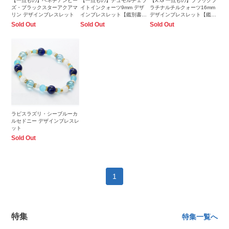
【一点もの】ベネチアンビー
【一点もの】デュモルチェラ
【X.G 一点もの】ブラックプ
ズ・ブラックスターアクアマ
イトインクォーツ9mm デザ
ラチナルチルクォーツ16mm
リン デザインブレスレット
インブレスレット【鑑別書付
デザインブレスレット【鑑別
き】
書付き】
Sold Out
Sold Out
Sold Out
ラピスラズリ・シーブルーカ
ルセドニー デザインブレスレ
ット
Sold Out
1
特集
特集一覧へ