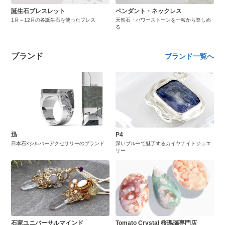
誕生石ブレスレット
ペンダント・ネックレス
1月～12月の各誕生石を使ったブレス
天然石・パワーストーンを一粒から楽しめ
る
ブランド
ブランド一覧へ
迅
P4
日本石×シルバーアクセサリーのブランド
深いブルーで魅了するカイヤナイトジュエ
リー
石家ユニバーサルマインド
Tomato Crystal 桜瑪瑙専門店