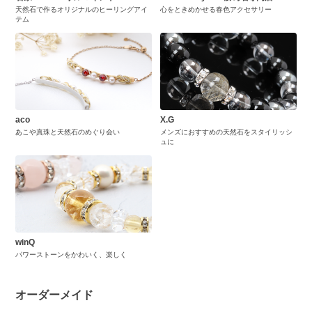
天然石で作るオリジナルのヒーリングアイ
心をときめかせる春色アクセサリー
テム
aco
X.G
あこや真珠と天然石のめぐり会い
メンズにおすすめの天然石をスタイリッシ
ュに
winQ
パワーストーンをかわいく、楽しく
オーダーメイド