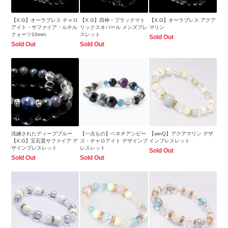
【X.G】オーラブレス チャロ
【X.G】四神・ブラックマト
【X.G】オーラブレス アクア
アイト・サファイア・ルチル
リックスオパール メンズブレ
マリン
クォーツ10mm
スレット
Sold Out
Sold Out
Sold Out
洗練されたディープブルー
【一点もの】ベネチアンビー
【winQ】アクアマリン デザ
【X.G】宝石質サファイア デ
ズ・チャロアイト デザインブ
インブレスレット
ザインブレスレット
レスレット
Sold Out
Sold Out
Sold Out