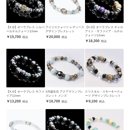
【X.G】オーラブレス シルバ
アイリスクォーツ レディース
【X.G】オーラブレス チャロ
ールチルクォーツ12mm
デザインブレスレット
アイト・サファイア・ルチル
クォーツ12mm
15,700
20,000
18,300
【X.G】オーラブレス サファ
3月誕生石 アクアマリンブレ
クリスタル・スモーキークォ
イア12mm
スレット メンズ
ーツ デザインブレスレット
13,200
10,700
9,100