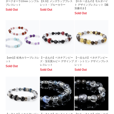
ダークオーラ10mm シンプル
【X.G】メンズラップブレス
【X.G 一点もの】モルダバイ
ブレスレット
レット・ブルーカラー
ト デザインブレスレット【鑑
別書付き】
Sold Out
Sold Out
Sold Out
【winQ】虹色カラーブレスレ
【一点もの】ベネチアンビー
【一点もの】ベネチアンビー
ット
ズ・宝石質ルビー デザインブ
ズ・シトリン デザインブレス
レスレット
レット
Sold Out
Sold Out
Sold Out