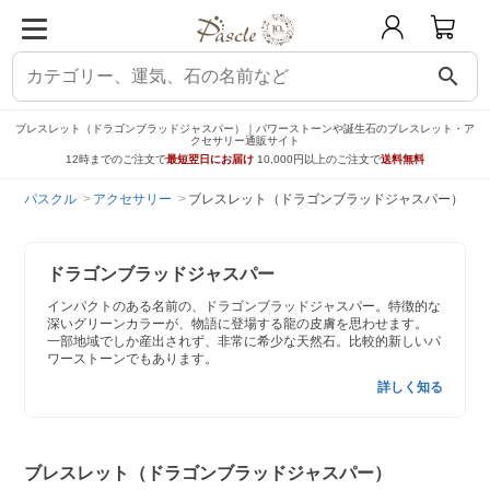
search
ブレスレット（ドラゴンブラッドジャスパー）｜パワーストーンや誕生石のブレスレット・ア
クセサリー通販サイト
12時までのご注文で
最短翌日にお届け
10,000円以上のご注文で
送料無料
パスクル
アクセサリー
ブレスレット（ドラゴンブラッドジャスパー）
ドラゴンブラッドジャスパー
インパクトのある名前の、ドラゴンブラッドジャスパー。特徴的な
深いグリーンカラーが、物語に登場する龍の皮膚を思わせます。
一部地域でしか産出されず、非常に希少な天然石。比較的新しいパ
ワーストーンでもあります。
詳しく知る
ブレスレット（ドラゴンブラッドジャスパー）