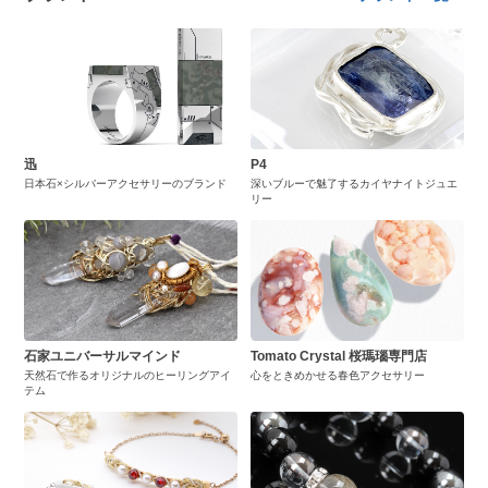
迅
P4
日本石×シルバーアクセサリーのブランド
深いブルーで魅了するカイヤナイトジュエ
リー
石家ユニバーサルマインド
Tomato Crystal 桜瑪瑙専門店
天然石で作るオリジナルのヒーリングアイ
心をときめかせる春色アクセサリー
テム