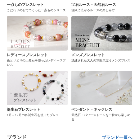
一点ものブレスレット
宝石ルース・天然石ルース
こだわりの石でつくった一点ものシリーズ
無限に広がるルースの楽しみ方
レディースブレスレット
メンズブレスレット
色とりどりの天然石を使ったレディースブ
洗練された大人の雰囲気漂うメンズブレス
レス
誕生石ブレスレット
ペンダント・ネックレス
1月～12月の各誕生石を使ったブレス
天然石・パワーストーンを一粒から楽しめ
る
ブランド
ブランド一覧へ