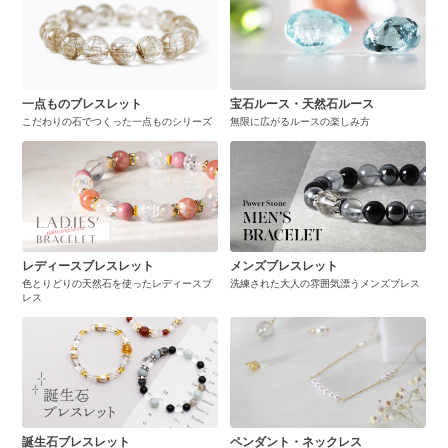
一点ものブレスレット
宝石ルース・天然石ルース
こだわりの石でつくった一点ものシリーズ
無限に広がるルースの楽しみ方
レディースブレスレット
メンズブレスレット
色とりどりの天然石を使ったレディースブ
洗練された大人の雰囲気漂うメンズブレス
レス
誕生石ブレスレット
ペンダント・ネックレス