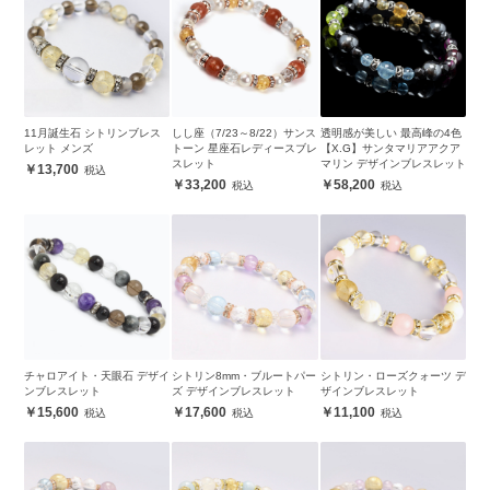
11月誕生石 シトリンブレス
しし座（7/23～8/22）サンス
透明感が美しい 最高峰の4色
レット メンズ
トーン 星座石レディースブレ
【X.G】サンタマリアアクア
スレット
マリン デザインブレスレット
13,700
33,200
58,200
チャロアイト・天眼石 デザイ
シトリン8mm・ブルートパー
シトリン・ローズクォーツ デ
ンブレスレット
ズ デザインブレスレット
ザインブレスレット
15,600
17,600
11,100