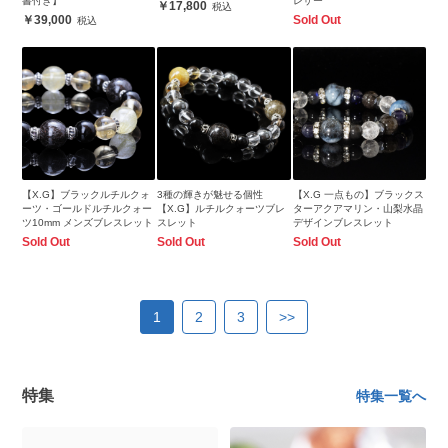
書付き】
レザー
17,800
39,000
Sold Out
【X.G】ブラックルチルクォ
3種の輝きが魅せる個性
【X.G 一点もの】ブラックス
ーツ・ゴールドルチルクォー
【X.G】ルチルクォーツブレ
ターアクアマリン・山梨水晶
ツ10mm メンズブレスレット
スレット
デザインブレスレット
Sold Out
Sold Out
Sold Out
1
2
3
>>
特集
特集一覧へ