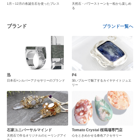
1月～12月の各誕生石を使ったブレス
天然石・パワーストーンを一粒から楽しめ
る
ブランド
ブランド一覧へ
迅
P4
日本石×シルバーアクセサリーのブランド
深いブルーで魅了するカイヤナイトジュエ
リー
石家ユニバーサルマインド
Tomato Crystal 桜瑪瑙専門店
天然石で作るオリジナルのヒーリングアイ
心をときめかせる春色アクセサリー
テム