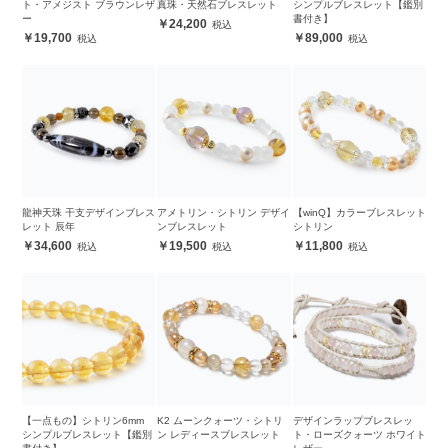
ト・アメジスト ブラウンレザ
真珠・天然石ブレスレット
シンプルブレスレット【鑑別
ー
書付き】
24,200
19,700
89,000
龍神天珠 干支デザインブレス
アメトリン・シトリン デザイ
【winQ】カラーブレスレット
レット 辰年
ンブレスレット
シトリン
34,600
19,500
11,800
【一点もの】シトリン6mm
K2 ムーンクォーツ・シトリ
デザインラップブレスレッ
シンプルブレスレット【鑑別
ン レディースブレスレット
ト・ローズクォーツ ホワイト