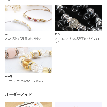
aco
X.G
あこや真珠と天然石のめぐり会い
メンズにおすすめの天然石をスタイリッシ
ュに
winQ
パワーストーンをかわいく、楽しく
オーダーメイド