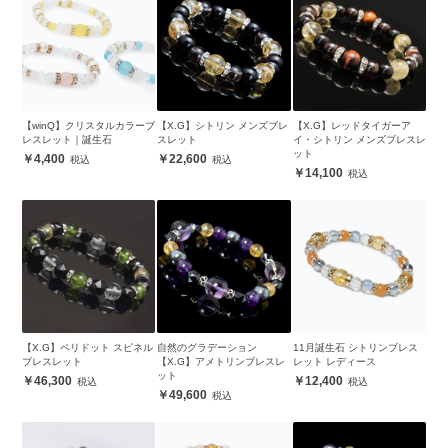
【winQ】クリスタルカラーブ
【X.G】シトリン メンズブレ
【X.G】レッドタイガーア
レスレット｜誕生石
スレット
イ・シトリン メンズブレスレ
ット
4,400
22,600
14,100
【X.G】ペリドット スピネル
自然のグラデーション
11月誕生石 シトリンブレス
ブレスレット
【X.G】アメトリンブレスレ
レット レディース
ット
46,300
12,400
49,600