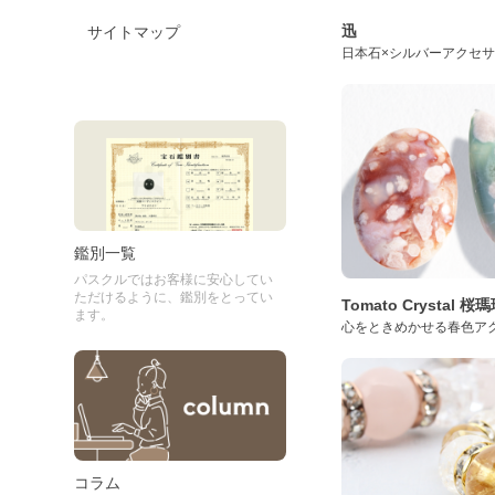
迅
サイトマップ
日本石×シルバーアクセ
鑑別一覧
パスクルではお客様に安心してい
ただけるように、鑑別をとってい
Tomato Crystal 
ます。
心をときめかせる春色ア
コラム