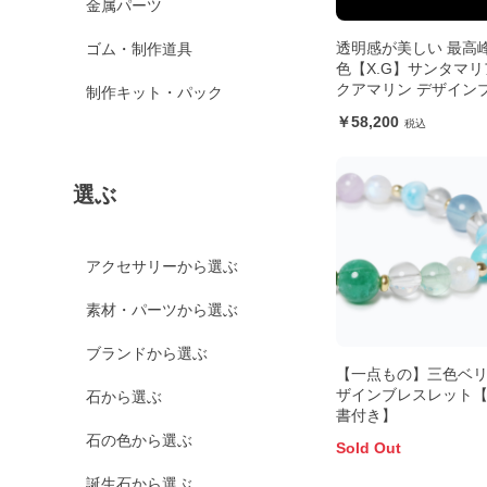
金属パーツ
透明感が美しい 最高
ゴム・制作道具
色【X.G】サンタマリ
クアマリン デザイン
制作キット・パック
レット
58,200
選ぶ
アクセサリーから選ぶ
素材・パーツから選ぶ
ブランドから選ぶ
【一点もの】三色ベリ
ザインブレスレット
石から選ぶ
書付き】
石の色から選ぶ
Sold Out
誕生石から選ぶ