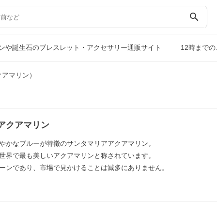
search
ンや誕生石のブレスレット・アクセサリー通販サイト
12時まで
クアマリン）
アクアマリン
やかなブルーが特徴のサンタマリアアクアマリン。
世界で最も美しいアクアマリンと称されています。
ーンであり、市場で見かけることは滅多にありません。