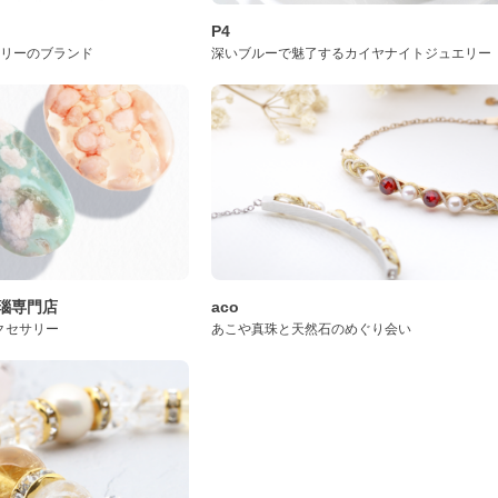
P4
サリーのブランド
深いブルーで魅了するカイヤナイトジュエリー
桜瑪瑙専門店
aco
クセサリー
あこや真珠と天然石のめぐり会い