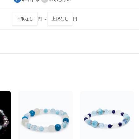
円 ～
円