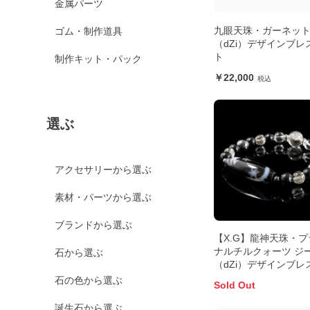
金属パーツ
九眼天珠・ガーネット
ゴム・制作道具
（dZi）デザインブレ
ト
制作キット・パック
22,000
選ぶ
アクセサリーから選ぶ
素材・パーツから選ぶ
ブランドから選ぶ
【X.G】龍神天珠・プ
ナルチルクォーツ ジ
石から選ぶ
（dZi）デザインブレ
ト
石の色から選ぶ
Sold Out
誕生石から選ぶ