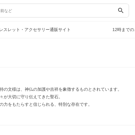
search
レスレット・アクセサリー通販サイト
12時まで
特の文様は、神仏の加護や吉祥を象徴するものとされています。
々が大切に守り伝えてきた聖石。
の力をもたらすと信じられる、特別な存在です。