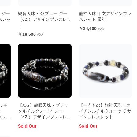
 ジー
観音天珠・K2ブルー ジー
龍神天珠 干支デザインブレ
スレッ
（dZi）デザインブレスレッ
スレット 辰年
ト
34,600
16,500
ラチ
【X.G】龍眼天珠・ブラッ
【一点もの】龍神天珠・タ
ー
クルチルクォーツ ジー
イチンルチルクォーツ デザ
スレッ
（dZi）デザインブレスレッ
インブレスレット
ト
Sold Out
Sold Out