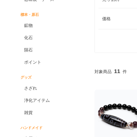
標本・原石
価格
鉱物
化石
隕石
ポイント
11
グッズ
さざれ
浄化アイテム
雑貨
ハンドメイド