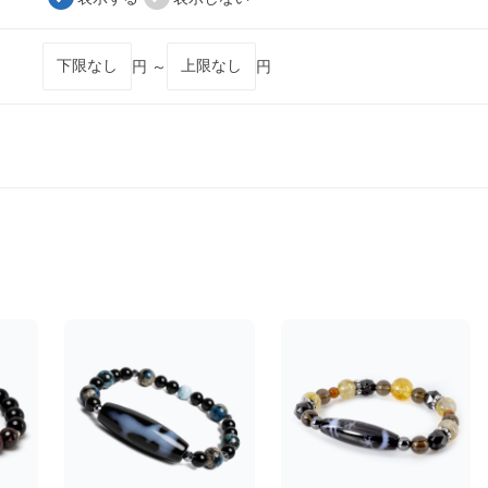
円 ～
円