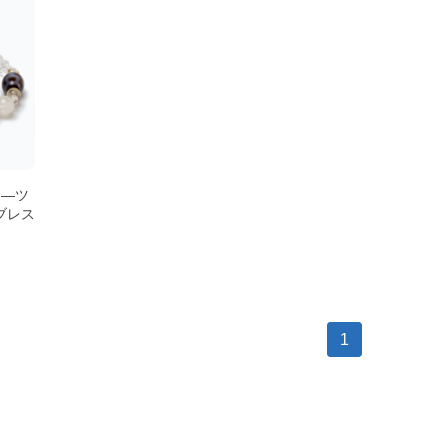
ォ―ツ
ブレス
1