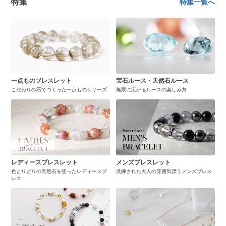
特集
特集一覧へ
一点ものブレスレット
宝石ルース・天然石ルース
こだわりの石でつくった一点ものシリーズ
無限に広がるルースの楽しみ方
レディースブレスレット
メンズブレスレット
色とりどりの天然石を使ったレディースブ
洗練された大人の雰囲気漂うメンズブレス
レス