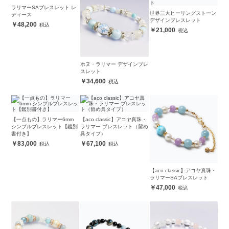
ラリマーSAブレスレット レ
世界三大ヒーリングストーン
ディース
デザインブレスレット
48,200
21,000
ホヌ・ラリマー デザインブレ
スレット
34,600
【一点もの】ラリマー6mm
【aco classic】アコヤ真珠・
シンプルブレスレット【鑑別
ラリマー ブレスレット（留め
書付き】
具タイプ）
83,000
67,100
【aco classic】アコヤ真珠・
ラリマーSAブレスレット
47,000