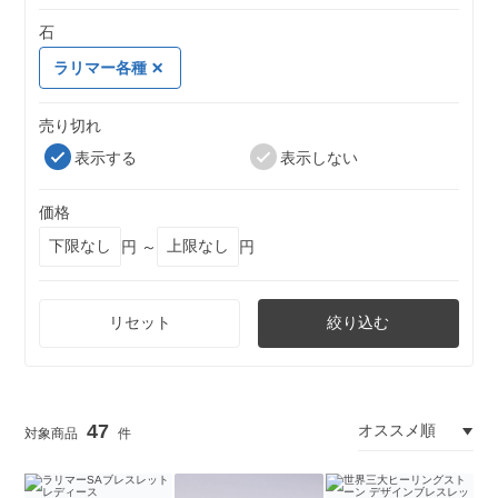
石
ラリマー各種
売り切れ
表示する
表示しない
価格
円 ～
円
リセット
絞り込む
47