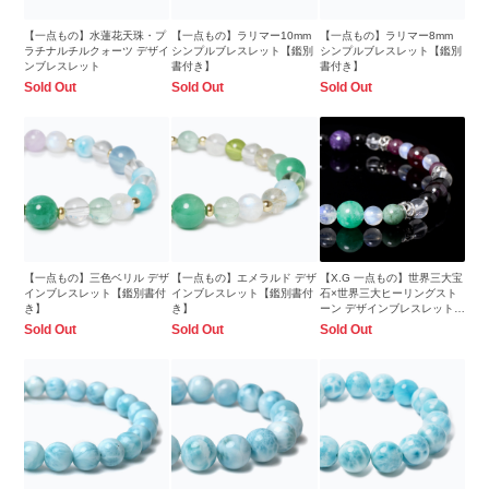
【一点もの】水蓮花天珠・プ
【一点もの】ラリマー10mm
【一点もの】ラリマー8mm
ラチナルチルクォーツ デザイ
シンプルブレスレット【鑑別
シンプルブレスレット【鑑別
ンブレスレット
書付き】
書付き】
Sold Out
Sold Out
Sold Out
【一点もの】三色ベリル デザ
【一点もの】エメラルド デザ
【X.G 一点もの】世界三大宝
インブレスレット【鑑別書付
インブレスレット【鑑別書付
石×世界三大ヒーリングスト
き】
き】
ーン デザインブレスレット
【鑑別書付き】
Sold Out
Sold Out
Sold Out