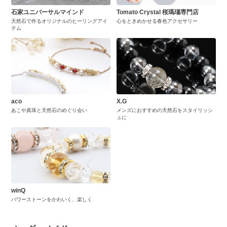
石家ユニバーサルマインド
Tomato Crystal 桜瑪瑙専門店
天然石で作るオリジナルのヒーリングアイ
心をときめかせる春色アクセサリー
テム
aco
X.G
あこや真珠と天然石のめぐり会い
メンズにおすすめの天然石をスタイリッシ
ュに
winQ
パワーストーンをかわいく、楽しく