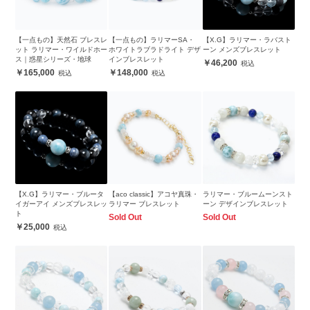
【一点もの】天然石 ブレスレ
【一点もの】ラリマーSA・
【X.G】ラリマー・ラバスト
ット ラリマー・ワイルドホー
ホワイトラブラドライト デザ
ーン メンズブレスレット
ス｜惑星シリーズ・地球
インブレスレット
46,200
165,000
148,000
【X.G】ラリマー・ブルータ
【aco classic】アコヤ真珠・
ラリマー・ブルームーンスト
イガーアイ メンズブレスレッ
ラリマー ブレスレット
ーン デザインブレスレット
ト
Sold Out
Sold Out
25,000