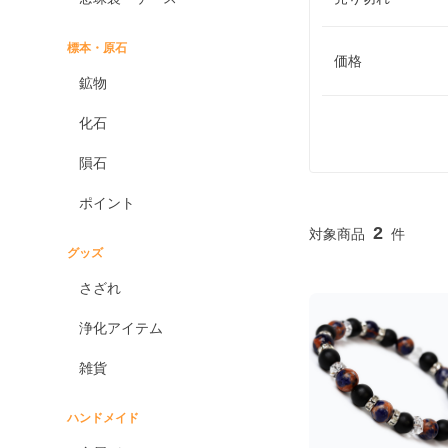
標本・原石
価格
鉱物
化石
隕石
ポイント
2
グッズ
さざれ
浄化アイテム
雑貨
ハンドメイド