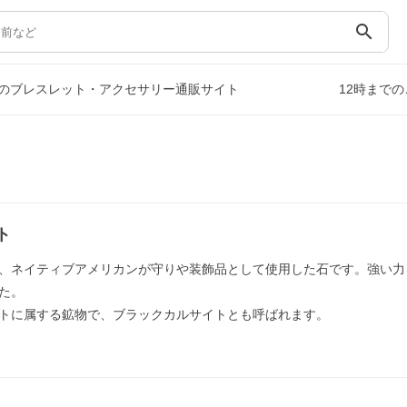
search
のブレスレット・アクセサリー通販サイト
12時まで
）
ト
、ネイティブアメリカンが守りや装飾品として使用した石です。強い力
た。
トに属する鉱物で、ブラックカルサイトとも呼ばれます。