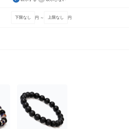
円 ～
円