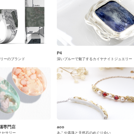
P4
サリーのブランド
深いブルーで魅了するカイヤナイトジュエリー
桜瑪瑙専門店
aco
クセサリー
あこや真珠と天然石のめぐり会い