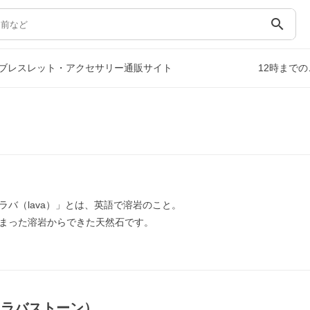
search
ブレスレット・アクセサリー通販サイト
12時まで
ラバ（lava）」とは、英語で溶岩のこと。
まった溶岩からできた天然石です。
（ラバストーン）