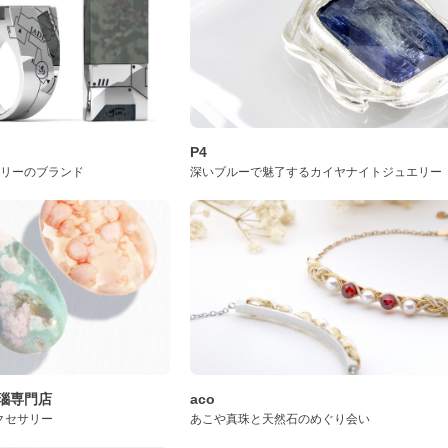
P4
サリーのブランド
深いブルーで魅了するカイヤナイトジュエリー
桜瑪瑙専門店
aco
クセサリー
あこや真珠と天然石のめぐり会い