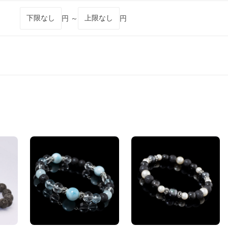
円 ～
円