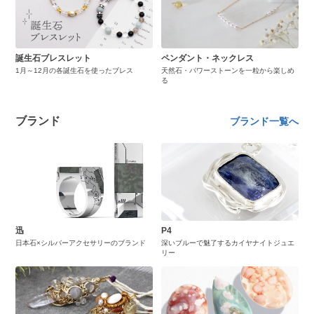
誕生石ブレスレット
ペンダント・ネックレス
1月～12月の各誕生石を使ったブレス
天然石・パワーストーンを一粒から楽しめ
る
ブランド
ブランド一覧へ
迅
P4
日本石×シルバーアクセサリーのブランド
深いブルーで魅了するカイヤナイトジュエ
リー