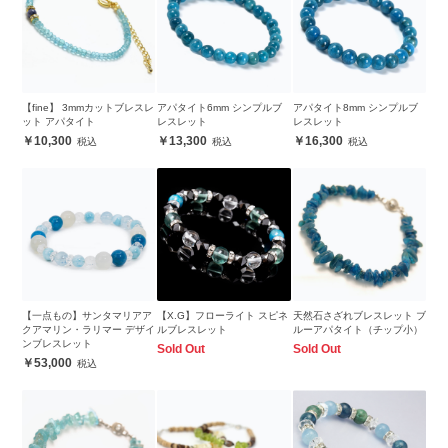
【fine】 3mmカットブレスレ
アパタイト6mm シンプルブ
アパタイト8mm シンプルブ
ット アパタイト
レスレット
レスレット
10,300
13,300
16,300
【一点もの】サンタマリアア
【X.G】フローライト スピネ
天然石さざれブレスレット ブ
クアマリン・ラリマー デザイ
ルブレスレット
ルーアパタイト（チップ小）
ンブレスレット
Sold Out
Sold Out
53,000