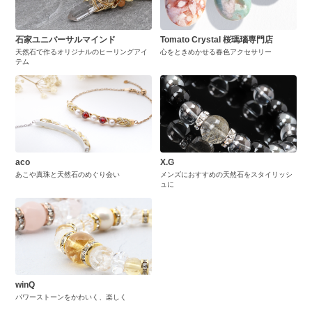
石家ユニバーサルマインド
Tomato Crystal 桜瑪瑙専門店
天然石で作るオリジナルのヒーリングアイ
心をときめかせる春色アクセサリー
テム
aco
X.G
あこや真珠と天然石のめぐり会い
メンズにおすすめの天然石をスタイリッシ
ュに
winQ
パワーストーンをかわいく、楽しく