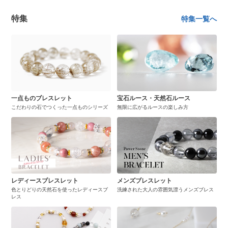
特集
特集一覧へ
一点ものブレスレット
宝石ルース・天然石ルース
こだわりの石でつくった一点ものシリーズ
無限に広がるルースの楽しみ方
レディースブレスレット
メンズブレスレット
色とりどりの天然石を使ったレディースブ
洗練された大人の雰囲気漂うメンズブレス
レス