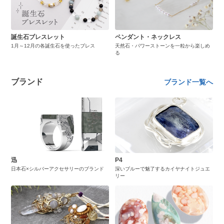
誕生石ブレスレット
ペンダント・ネックレス
1月～12月の各誕生石を使ったブレス
天然石・パワーストーンを一粒から楽しめ
る
ブランド
ブランド一覧へ
迅
P4
日本石×シルバーアクセサリーのブランド
深いブルーで魅了するカイヤナイトジュエ
リー