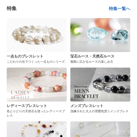
特集
特集一覧へ
一点ものブレスレット
宝石ルース・天然石ルース
こだわりの石でつくった一点ものシリーズ
無限に広がるルースの楽しみ方
レディースブレスレット
メンズブレスレット
色とりどりの天然石を使ったレディースブ
洗練された大人の雰囲気漂うメンズブレス
レス