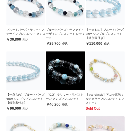
ブルートパーズ・サファイア
ブルートパーズ・サファイア
【一点もの】ブルートパーズ
デザインブレスレット メンズ
デザインブレスレット レディ
8mm シンプルブレスレット
ース
【鑑別書付き】
30,800
29,700
110,000
【一点もの】ブルートパーズ
【X.G】ラリマー・ラバスト
【aco classic】アコヤ真珠マ
6mm シンプルブレスレット
ーン メンズブレスレット
ルチカラーブレスレット レア
【鑑別書付き】
ストーン
46,200
96,000
Sold Out