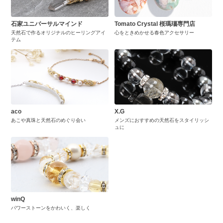
石家ユニバーサルマインド
Tomato Crystal 桜瑪瑙専門店
天然石で作るオリジナルのヒーリングアイ
心をときめかせる春色アクセサリー
テム
aco
X.G
あこや真珠と天然石のめぐり会い
メンズにおすすめの天然石をスタイリッシ
ュに
winQ
パワーストーンをかわいく、楽しく