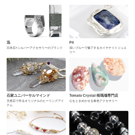
迅
P4
日本石×シルバーアクセサリーのブランド
深いブルーで魅了するカイヤナイトジュエ
リー
石家ユニバーサルマインド
Tomato Crystal 桜瑪瑙専門店
天然石で作るオリジナルのヒーリングアイ
心をときめかせる春色アクセサリー
テム