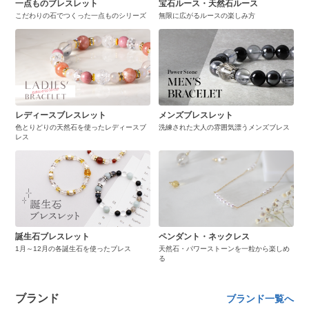
一点ものブレスレット
宝石ルース・天然石ルース
こだわりの石でつくった一点ものシリーズ
無限に広がるルースの楽しみ方
レディースブレスレット
メンズブレスレット
色とりどりの天然石を使ったレディースブ
洗練された大人の雰囲気漂うメンズブレス
レス
誕生石ブレスレット
ペンダント・ネックレス
1月～12月の各誕生石を使ったブレス
天然石・パワーストーンを一粒から楽しめ
る
ブランド
ブランド一覧へ