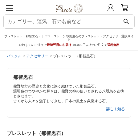
search
ブレスレット（那智黒石）｜パワーストーンや誕生石のブレスレット・アクセサリー通販サイ
ト
12時までのご注文で
最短翌日にお届け
10,000円以上のご注文で
送料無料
パスクル
アクセサリー
ブレスレット（那智黒石）
那智黒石
熊野地方の歴史と文化に深く結びついた那智黒石。
濡羽色のつややかな輝きは、熊野の神の使いとされる八咫烏を彷彿
とさせます。
古くから人々を魅了してきた、日本の風土を象徴する石。
詳しく知る
ブレスレット（那智黒石）