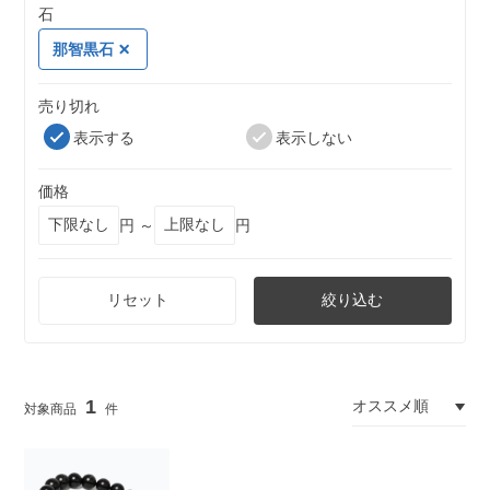
石
那智黒石
売り切れ
表示する
表示しない
価格
円 ～
円
リセット
絞り込む
1