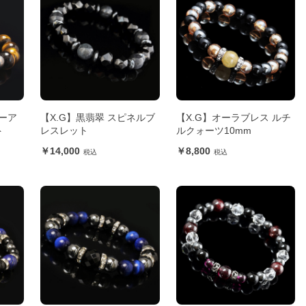
ーア
【X.G】黒翡翠 スピネルブ
【X.G】オーラブレス ルチ
ト
レスレット
ルクォーツ10mm
14,000
8,800