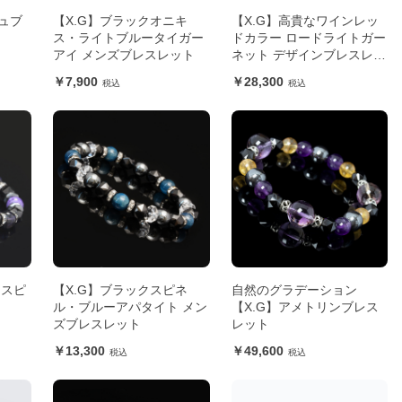
ュブ
【X.G】ブラックオニキ
【X.G】高貴なワインレッ
ス・ライトブルータイガー
ドカラー ロードライトガー
アイ メンズブレスレット
ネット デザインブレスレッ
ト メンズ
7,900
28,300
 スピ
【X.G】ブラックスピネ
自然のグラデーション
ル・ブルーアパタイト メン
【X.G】アメトリンブレス
ズブレスレット
レット
13,300
49,600