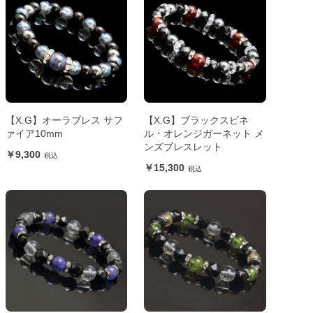
【X.G】オーラブレス サフ
【X.G】ブラックスピネ
ァイア10mm
ル・オレンジガーネット メ
ンズブレスレット
9,300
15,300