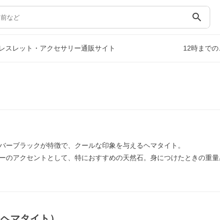
search
レスレット・アクセサリー通販サイト
12時まで
バーブラックが特徴で、クールな印象を与えるヘマタイト。
ーのアクセントとして、特におすすめの天然石。身につけたときの重量
（ヘマタイト）