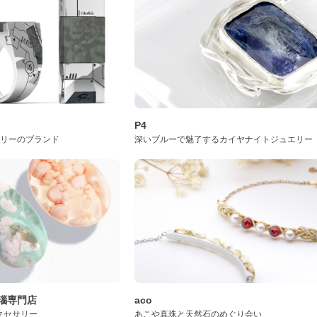
P4
サリーのブランド
深いブルーで魅了するカイヤナイトジュエリー
桜瑪瑙専門店
aco
クセサリー
あこや真珠と天然石のめぐり会い