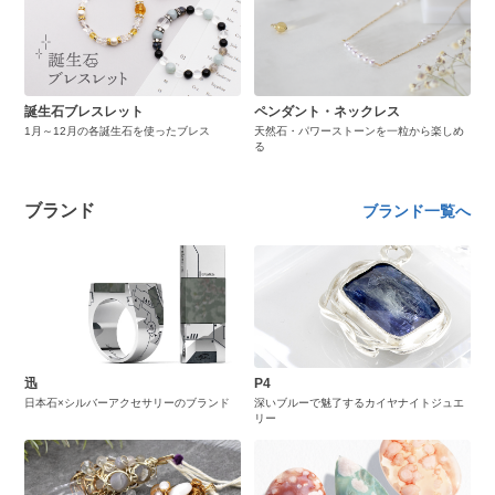
誕生石ブレスレット
ペンダント・ネックレス
1月～12月の各誕生石を使ったブレス
天然石・パワーストーンを一粒から楽しめ
る
ブランド
ブランド一覧へ
迅
P4
日本石×シルバーアクセサリーのブランド
深いブルーで魅了するカイヤナイトジュエ
リー