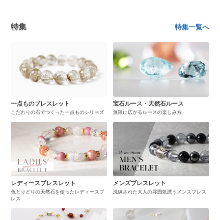
特集
特集一覧へ
一点ものブレスレット
宝石ルース・天然石ルース
こだわりの石でつくった一点ものシリーズ
無限に広がるルースの楽しみ方
レディースブレスレット
メンズブレスレット
色とりどりの天然石を使ったレディースブ
洗練された大人の雰囲気漂うメンズブレス
レス