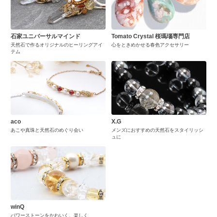
石家ユニバーサルマインド
Tomato Crystal 桜瑪瑙専門店
天然石で作るオリジナルのヒーリングアイ
心をときめかせる春色アクセサリー
テム
aco
X.G
あこや真珠と天然石のめぐり会い
メンズにおすすめの天然石をスタイリッシ
ュに
winQ
パワーストーンをかわいく、楽しく