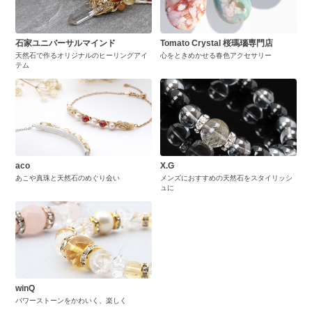
石家ユニバーサルマインド
Tomato Crystal 桜瑪瑙専門店
天然石で作るオリジナルのヒーリングアイ
心をときめかせる春色アクセサリー
テム
aco
X.G
あこや真珠と天然石のめぐり会い
メンズにおすすめの天然石をスタイリッシ
ュに
winQ
パワーストーンをかわいく、楽しく