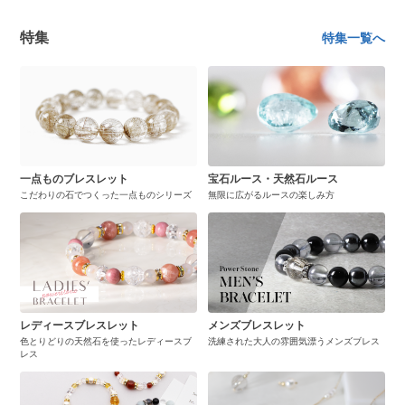
特集
特集一覧へ
一点ものブレスレット
宝石ルース・天然石ルース
こだわりの石でつくった一点ものシリーズ
無限に広がるルースの楽しみ方
レディースブレスレット
メンズブレスレット
色とりどりの天然石を使ったレディースブ
洗練された大人の雰囲気漂うメンズブレス
レス