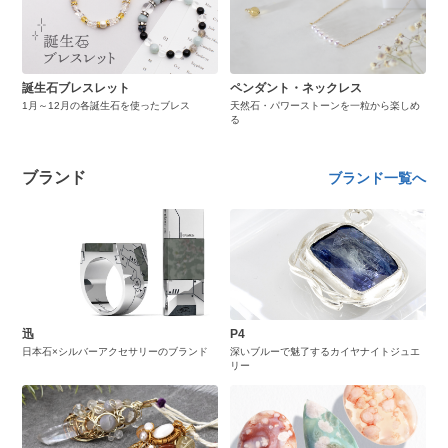
誕生石ブレスレット
ペンダント・ネックレス
1月～12月の各誕生石を使ったブレス
天然石・パワーストーンを一粒から楽しめ
る
ブランド
ブランド一覧へ
迅
P4
日本石×シルバーアクセサリーのブランド
深いブルーで魅了するカイヤナイトジュエ
リー