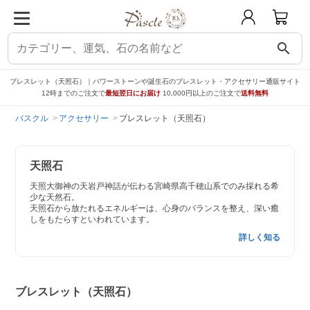
search
ブレスレット（天照石）｜パワーストーンや誕生石のブレスレット・アクセサリー通販サイト
12時までのご注文で
最短翌日にお届け
10,000円以上のご注文で
送料無料
パスクル
アクセサリー
ブレスレット（天照石）
天照石
天照大御神の天岩戸神話が伝わる宮崎県高千穂山系でのみ採れる希
少な天然石。
天照石から放たれるエネルギーは、心身のバランスを整え、深い癒
しをもたらすといわれています。
詳しく知る
ブレスレット（天照石）