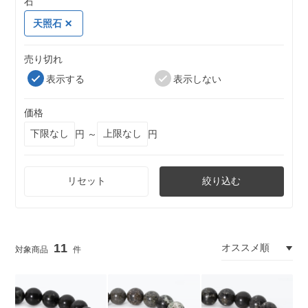
石
天照石
売り切れ
表示する
表示しない
価格
円 ～
円
リセット
絞り込む
11