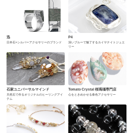
迅
P4
日本石×シルバーアクセサリーのブランド
深いブルーで魅了するカイヤナイトジュエ
リー
石家ユニバーサルマインド
Tomato Crystal 桜瑪瑙専門店
天然石で作るオリジナルのヒーリングアイ
心をときめかせる春色アクセサリー
テム