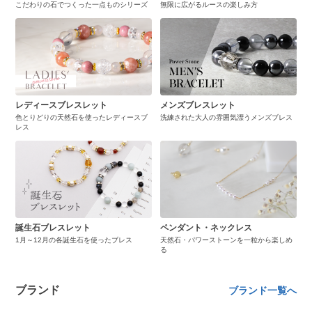
こだわりの石でつくった一点ものシリーズ
無限に広がるルースの楽しみ方
レディースブレスレット
メンズブレスレット
色とりどりの天然石を使ったレディースブ
洗練された大人の雰囲気漂うメンズブレス
レス
誕生石ブレスレット
ペンダント・ネックレス
1月～12月の各誕生石を使ったブレス
天然石・パワーストーンを一粒から楽しめ
る
ブランド
ブランド一覧へ