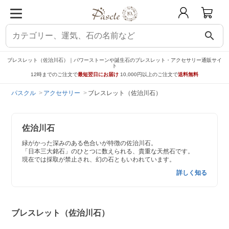
search
ブレスレット（佐治川石）｜パワーストーンや誕生石のブレスレット・アクセサリー通販サイ
ト
12時までのご注文で
最短翌日にお届け
10,000円以上のご注文で
送料無料
パスクル
アクセサリー
ブレスレット（佐治川石）
佐治川石
緑がかった深みのある色合いが特徴の佐治川石。
「日本三大銘石」のひとつに数えられる、貴重な天然石です。
現在では採取が禁止され、幻の石ともいわれています。
詳しく知る
ブレスレット（佐治川石）