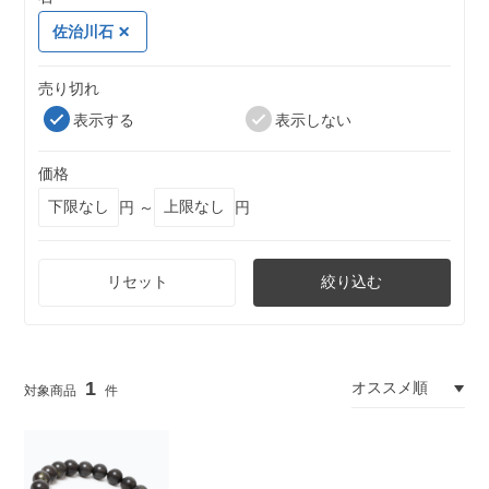
佐治川石
売り切れ
表示する
表示しない
価格
円 ～
円
リセット
絞り込む
1