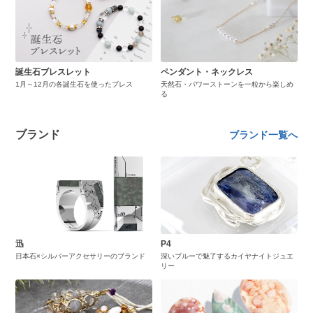
誕生石ブレスレット
ペンダント・ネックレス
1月～12月の各誕生石を使ったブレス
天然石・パワーストーンを一粒から楽しめ
る
ブランド
ブランド一覧へ
迅
P4
日本石×シルバーアクセサリーのブランド
深いブルーで魅了するカイヤナイトジュエ
リー