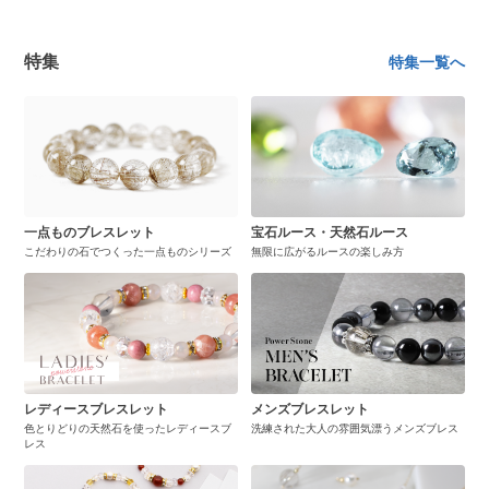
特集
特集一覧へ
一点ものブレスレット
宝石ルース・天然石ルース
こだわりの石でつくった一点ものシリーズ
無限に広がるルースの楽しみ方
レディースブレスレット
メンズブレスレット
色とりどりの天然石を使ったレディースブ
洗練された大人の雰囲気漂うメンズブレス
レス