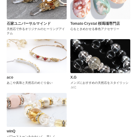
石家ユニバーサルマインド
Tomato Crystal 桜瑪瑙専門店
天然石で作るオリジナルのヒーリングアイ
心をときめかせる春色アクセサリー
テム
aco
X.G
あこや真珠と天然石のめぐり会い
メンズにおすすめの天然石をスタイリッシ
ュに
winQ
パワーストーンをかわいく、楽しく