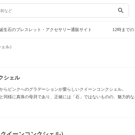
search
誕生石のブレスレット・アクセサリー通販サイト
12時まで
シェル）
クシェル
からピンクへのグラデーションが愛らしいクイーンコンクシェル。
と同様に真珠の母貝であり、正確には「石」ではないものの、魅力的な
（クイーンコンクシェル）