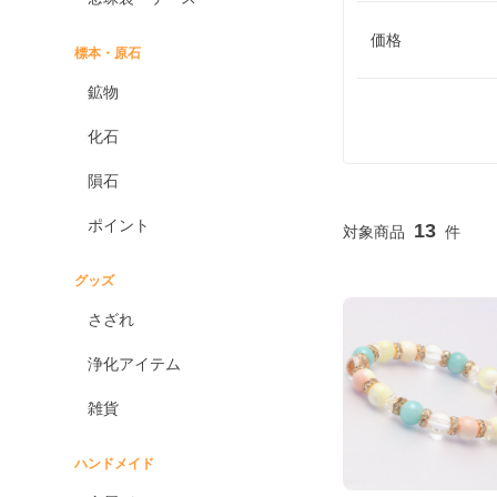
価格
標本・原石
鉱物
化石
隕石
ポイント
13
グッズ
さざれ
浄化アイテム
雑貨
ハンドメイド