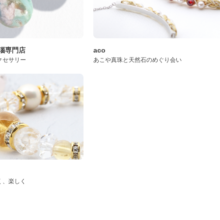
桜瑪瑙専門店
aco
クセサリー
あこや真珠と天然石のめぐり会い
く、楽しく
ド