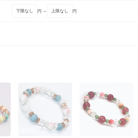
円 ～
円