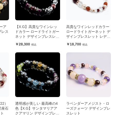
ーア
【X.G】高貴なワインレッ
高貴なワインレッドカラー
ブレス
ドカラー ロードライトガー
ロードライトガーネット デ
ネット デザインブレスレッ
ザインブレスレット レディ
ト メンズ
ース
28,300
18,700
/22）
透明感が美しい 最高峰の4
ラベンダーアメジスト・ロ
星座石
色【X.G】サンタマリアア
ーズクォーツ デザインブレ
ット
クアマリン デザインブレス
スレット