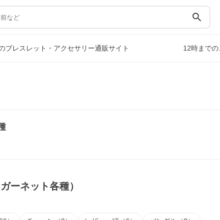
search
のブレスレット・アクセサリー通販サイト
12時まで
）
種
（ガーネット各種）