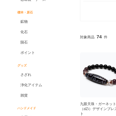
標本・原石
鉱物
化石
74
隕石
ポイント
グッズ
さざれ
浄化アイテム
雑貨
九眼天珠・ガーネット
ハンドメイド
（dZi）デザインブレ
ト