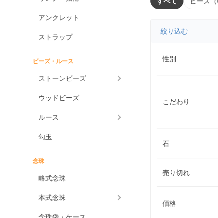
すべて
ビーズ（
アンクレット
絞り込む
ストラップ
性別
ビーズ・ルース
ストーンビーズ
ウッドビーズ
こだわり
ルース
勾玉
石
念珠
売り切れ
略式念珠
本式念珠
価格
念珠袋・ケース