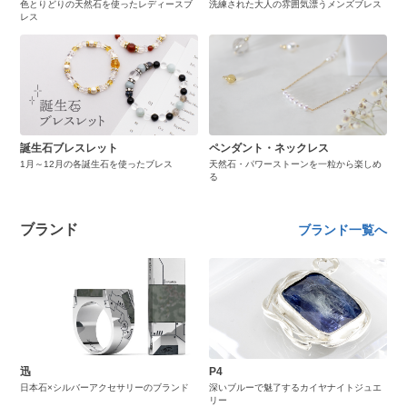
色とりどりの天然石を使ったレディースブ
洗練された大人の雰囲気漂うメンズブレス
レス
誕生石ブレスレット
ペンダント・ネックレス
1月～12月の各誕生石を使ったブレス
天然石・パワーストーンを一粒から楽しめ
る
ブランド
ブランド一覧へ
迅
P4
日本石×シルバーアクセサリーのブランド
深いブルーで魅了するカイヤナイトジュエ
リー