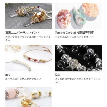
石家ユニバーサルマインド
Tomato Crystal 桜瑪瑙専門店
天然石で作るオリジナルのヒーリングアイ
心をときめかせる春色アクセサリー
テム
aco
X.G
あこや真珠と天然石のめぐり会い
メンズにおすすめの天然石をスタイリッシ
ュに