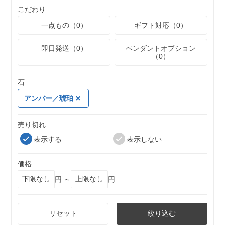
こだわり
一点もの（0）
ギフト対応（0）
即日発送（0）
ペンダントオプション
（0）
石
アンバー／琥珀
売り切れ
表示する
表示しない
価格
円 ～
円
リセット
絞り込む