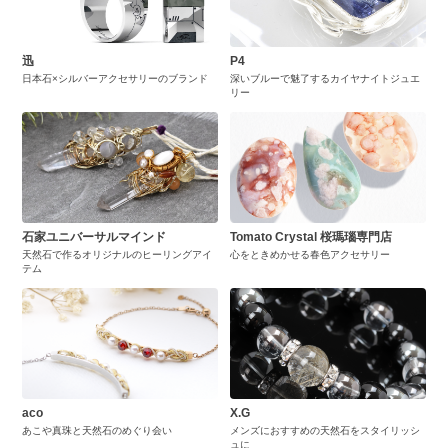
迅
P4
日本石×シルバーアクセサリーのブランド
深いブルーで魅了するカイヤナイトジュエ
リー
石家ユニバーサルマインド
Tomato Crystal 桜瑪瑙専門店
天然石で作るオリジナルのヒーリングアイ
心をときめかせる春色アクセサリー
テム
aco
X.G
あこや真珠と天然石のめぐり会い
メンズにおすすめの天然石をスタイリッシ
ュに