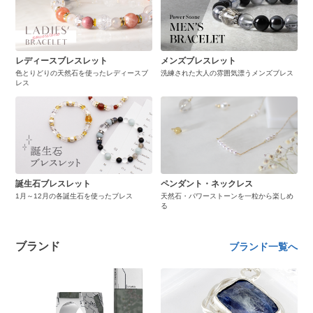
レディースブレスレット
メンズブレスレット
色とりどりの天然石を使ったレディースブ
洗練された大人の雰囲気漂うメンズブレス
レス
誕生石ブレスレット
ペンダント・ネックレス
1月～12月の各誕生石を使ったブレス
天然石・パワーストーンを一粒から楽しめ
る
ブランド
ブランド一覧へ