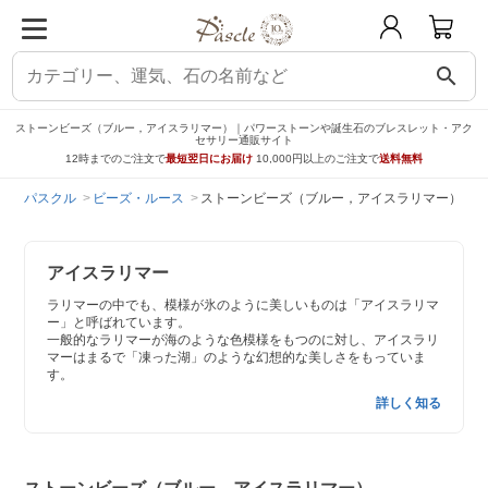
search
ストーンビーズ（ブルー，アイスラリマー）｜パワーストーンや誕生石のブレスレット・アク
セサリー通販サイト
12時までのご注文で
最短翌日にお届け
10,000円以上のご注文で
送料無料
パスクル
ビーズ・ルース
ストーンビーズ（ブルー，アイスラリマー）
アイスラリマー
ラリマーの中でも、模様が氷のように美しいものは「アイスラリマ
ー」と呼ばれています。
一般的なラリマーが海のような色模様をもつのに対し、アイスラリ
マーはまるで「凍った湖」のような幻想的な美しさをもっていま
す。
詳しく知る