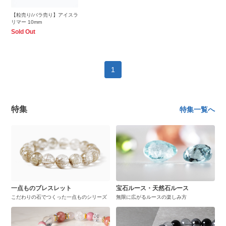
【粒売り/バラ売り】アイスラ
リマー 10mm
Sold Out
1
特集
特集一覧へ
一点ものブレスレット
宝石ルース・天然石ルース
こだわりの石でつくった一点ものシリーズ
無限に広がるルースの楽しみ方