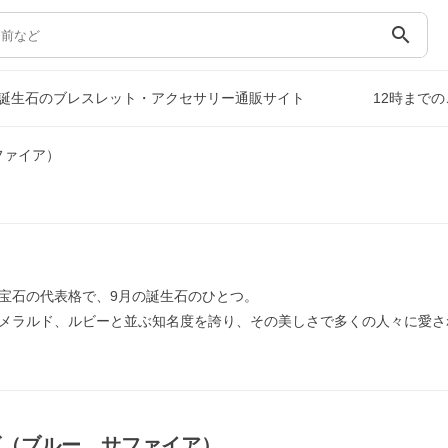
search
誕生石のブレスレット・アクセサリー通販サイト
12時まで
ファイア）
宝石の代表格で、9月の誕生石のひとつ。
メラルド、ルビーと並ぶ知名度を誇り、その美しさで多くの人々に愛さ
ズ（ブルー，サファイア）