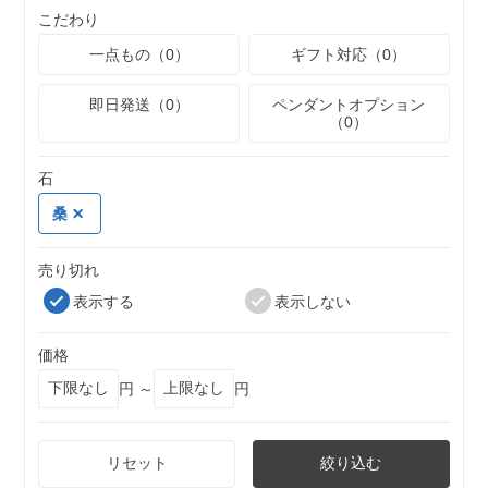
こだわり
一点もの（0）
ギフト対応（0）
即日発送（0）
ペンダントオプション
（0）
石
桑
売り切れ
表示する
表示しない
価格
円 ～
円
リセット
絞り込む