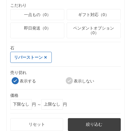
こだわり
一点もの（0）
ギフト対応（0）
即日発送（0）
ペンダントオプション
（0）
石
リバーストーン
売り切れ
表示する
表示しない
価格
円 ～
円
リセット
絞り込む