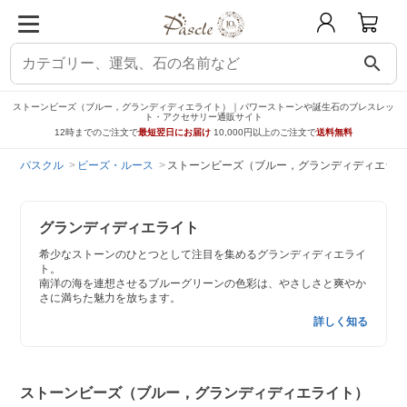
search
ストーンビーズ（ブルー，グランディディエライト）｜パワーストーンや誕生石のブレスレッ
ト・アクセサリー通販サイト
12時までのご注文で
最短翌日にお届け
10,000円以上のご注文で
送料無料
パスクル
ビーズ・ルース
ストーンビーズ（ブルー，グランディディエライ
グランディディエライト
希少なストーンのひとつとして注目を集めるグランディディエライ
ト。
南洋の海を連想させるブルーグリーンの色彩は、やさしさと爽やか
さに満ちた魅力を放ちます。
詳しく知る
ストーンビーズ（ブルー，グランディディエライト）