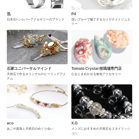
迅
P4
日本石×シルバーアクセサリーのブランド
深いブルーで魅了するカイヤナイトジュエ
リー
石家ユニバーサルマインド
Tomato Crystal 桜瑪瑙専門店
天然石で作るオリジナルのヒーリングアイ
心をときめかせる春色アクセサリー
テム
aco
X.G
あこや真珠と天然石のめぐり会い
メンズにおすすめの天然石をスタイリッシ
ュに