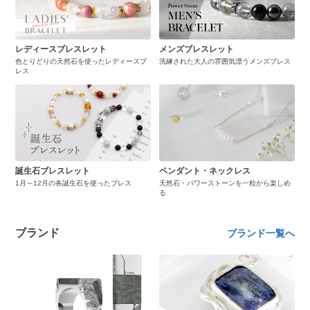
レディースブレスレット
メンズブレスレット
色とりどりの天然石を使ったレディースブ
洗練された大人の雰囲気漂うメンズブレス
レス
誕生石ブレスレット
ペンダント・ネックレス
1月～12月の各誕生石を使ったブレス
天然石・パワーストーンを一粒から楽しめ
る
ブランド
ブランド一覧へ