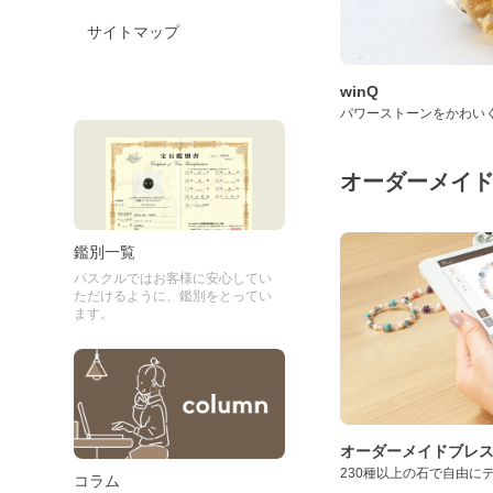
サイトマップ
winQ
パワーストーンをかわい
オーダーメイ
鑑別一覧
パスクルではお客様に安心してい
ただけるように、鑑別をとってい
ます。
オーダーメイドブレ
230種以上の石で自由に
コラム