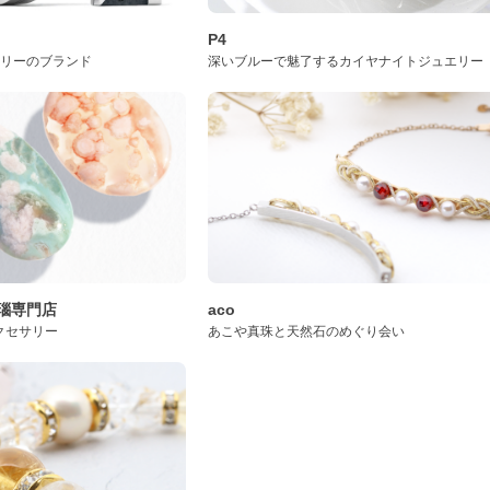
P4
サリーのブランド
深いブルーで魅了するカイヤナイトジュエリー
桜瑪瑙専門店
aco
クセサリー
あこや真珠と天然石のめぐり会い