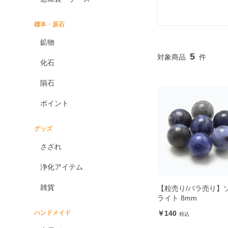
標本・原石
鉱物
5
化石
隕石
ポイント
グッズ
さざれ
浄化アイテム
雑貨
【粒売り/バラ売り】
ライト 8mm
ハンドメイド
140