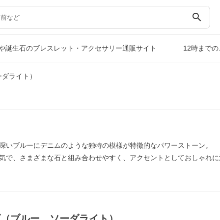
search
や誕生石のブレスレット・アクセサリー通販サイト
12時まで
ーダライト）
深いブルーにデニムのような独特の模様が特徴的なパワーストーン。
気で、さまざまな石と組み合わせやすく、アクセントとしておしゃれに
ズ（ブルー，ソーダライト）