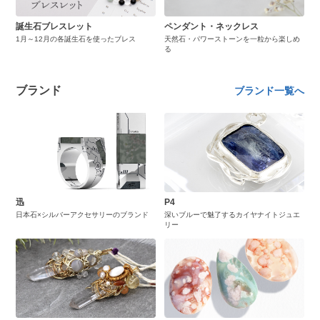
誕生石ブレスレット
ペンダント・ネックレス
1月～12月の各誕生石を使ったブレス
天然石・パワーストーンを一粒から楽しめ
る
ブランド
ブランド一覧へ
迅
P4
日本石×シルバーアクセサリーのブランド
深いブルーで魅了するカイヤナイトジュエ
リー