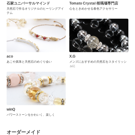
石家ユニバーサルマインド
Tomato Crystal 桜瑪瑙専門店
天然石で作るオリジナルのヒーリングアイ
心をときめかせる春色アクセサリー
テム
aco
X.G
あこや真珠と天然石のめぐり会い
メンズにおすすめの天然石をスタイリッシ
ュに
winQ
パワーストーンをかわいく、楽しく
オーダーメイド