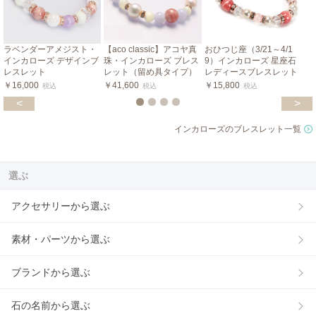
ラベンダーアメジスト・
【aco classic】アコヤ真
おひつじ座（3/21～4/1
インカローズ デザインブ
珠・インカローズ ブレス
9）インカローズ 星座石
レスレット
レット（留め具タイプ）
レディースブレスレット
￥16,000
￥41,600
￥15,800
税込
税込
税込
<
>
インカローズのブレスレット一覧
選ぶ
アクセサリーから選ぶ
素材・パーツから選ぶ
ブランドから選ぶ
石の名前から選ぶ