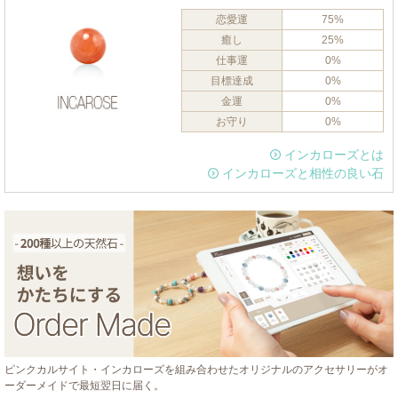
恋愛運
75%
癒し
25%
仕事運
0%
目標達成
0%
金運
0%
お守り
0%
インカローズとは
インカローズと相性の良い石
ピンクカルサイト・インカローズを組み合わせたオリジナルのアクセサリーがオ
ーダーメイドで最短翌日に届く。