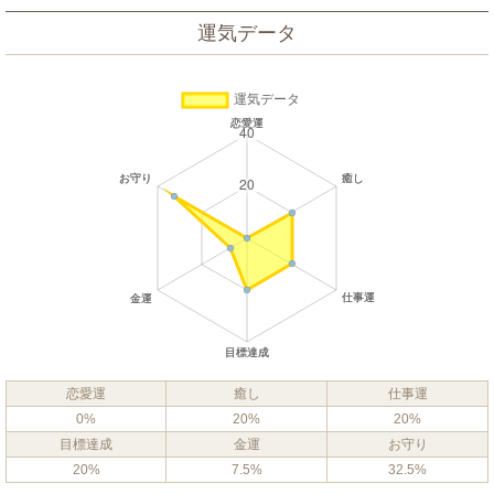
運気データ
恋愛運
癒し
仕事運
0%
20%
20%
目標達成
金運
お守り
20%
7.5%
32.5%