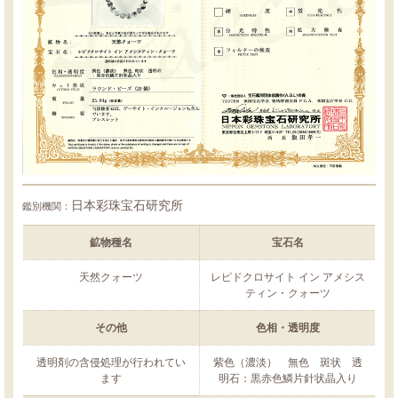
日本彩珠宝石研究所
鑑別機関：
鉱物種名
宝石名
天然クォーツ
レピドクロサイト イン アメシス
ティン・クォーツ
その他
色相・透明度
透明剤の含侵処理が行われてい
紫色（濃淡） 無色 斑状 透
ます
明石：黒赤色鱗片針状晶入り