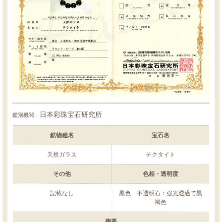
日本彩珠宝石研究所
鑑別機関：
鉱物種名
宝石名
天然ガラス
テクタイト
その他
色相・透明度
記載なし
黒色 不透明石：強光透過で黒
褐色
摘要