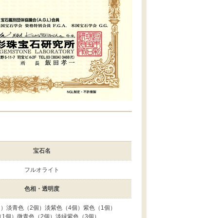
宝石名
フルオライト
色相・透明度
個）淡青色（2個）淡紫色（4個）紫色（1個）
（1個）微青色（2個）淡緑紫色（3個）