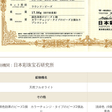
日本彩珠宝石研究所
別機関：
鉱物種名
天然フルオライト
その他
演色効果のビーズ1個 カラーチェンジ・タイプのビーズ2個あ
淡緑色（6
り
青色