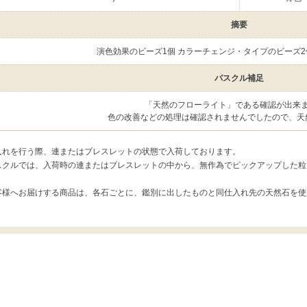
摘要
演色効果のビーズ1個 カラーチェンジ・タイプのビーズ2
パスクル補足
「天然のフローライト」である確認が出来
色の改善などの処理は確認されませんでしたので、天
入れを行う際、連またはブレスレットの状態で入荷しております。
スクルでは、入荷時の連またはブレスレットの中から、無作為でピックアップした粒
客様へお届けする商品は、各石ごとに、鑑別に出したものと同仕入れ先の天然石を使