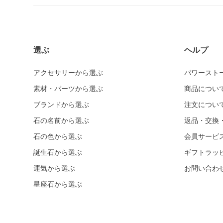
ホワイトカルセドニー
シーブルーカルセドニー
ピンクカルセドニー
選ぶ
ヘルプ
カーネリアン
ガーデンクォーツ
アクセサリーから選ぶ
パワースト
素材・パーツから選ぶ
ガーネット各種
商品につい
ガーネット
ブランドから選ぶ
注文につい
オレンジガーネット
石の名前から選ぶ
返品・交換
グリーンガーネット
石の色から選ぶ
会員サービ
クイーンコンクシェル
誕生石から選ぶ
ギフトラッ
運気から選ぶ
クォンタムクアトロシリカ
お問い合わ
星座石から選ぶ
クリスタル各種
クリスタル（本水晶）
山梨水晶