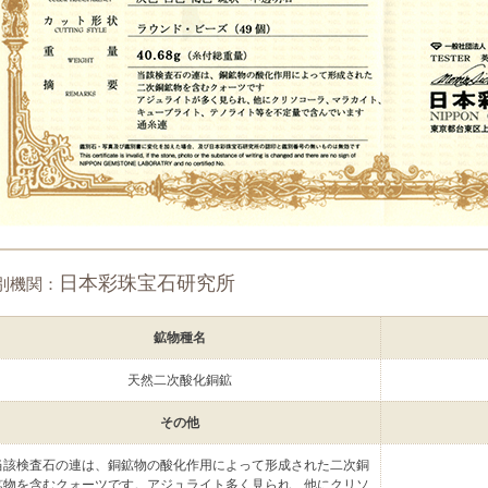
日本彩珠宝石研究所
別機関：
鉱物種名
天然二次酸化銅鉱
その他
当該検査石の連は、銅鉱物の酸化作用によって形成された二次銅
鉱物を含むクォーツです。アジュライト多く見られ、他にクリソ