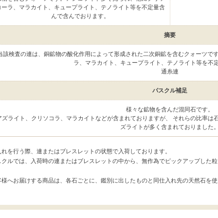
コーラ、マラカイト、キュープライト、テノライト等を不定量含
んで含んでおります。
摘要
当該検査の連は、銅鉱物の酸化作用によって形成された二次銅鉱を含むクォーツです
ラ、マラカイト、キュープライト、テノライト等を不
通糸連
パスクル補足
様々な鉱物を含んだ混同石です。
アズライト、クリソコラ、マラカイトなどが含まれておりますが、 それらの比率は
ズライトが多く含まれておりました
入れを行う際、連またはブレスレットの状態で入荷しております。
スクルでは、入荷時の連またはブレスレットの中から、無作為でピックアップした粒
客様へお届けする商品は、各石ごとに、鑑別に出したものと同仕入れ先の天然石を使