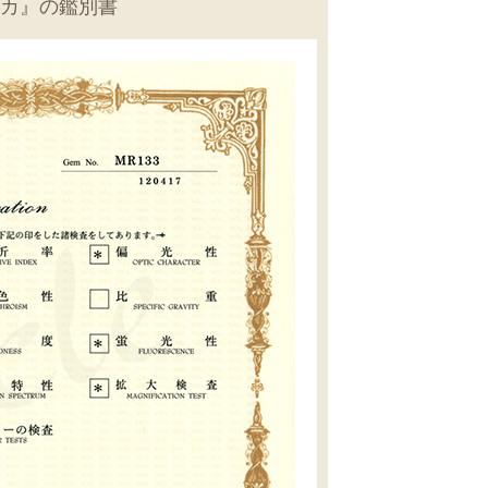
カ』の鑑別書