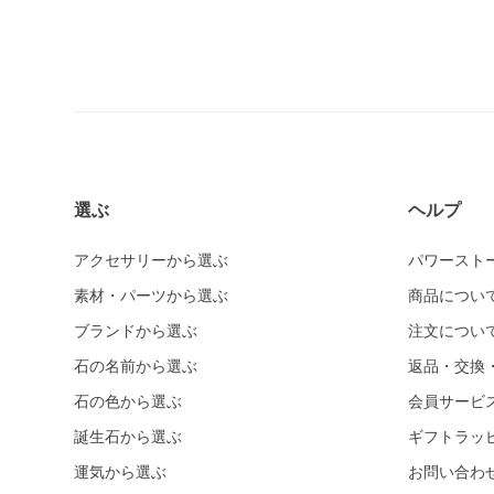
ホワイトカルセドニー
シーブルーカルセドニー
ピンクカルセドニー
カーネリアン
ガーデンクォーツ
ガーネット各種
選ぶ
ヘルプ
ガーネット
アクセサリーから選ぶ
パワースト
オレンジガーネット
素材・パーツから選ぶ
商品につい
グリーンガーネット
ブランドから選ぶ
注文につい
クイーンコンクシェル
石の名前から選ぶ
返品・交換
クォンタムクアトロシリカ
石の色から選ぶ
会員サービ
クリスタル各種
誕生石から選ぶ
ギフトラッ
クリスタル（本水晶）
運気から選ぶ
お問い合わ
山梨水晶