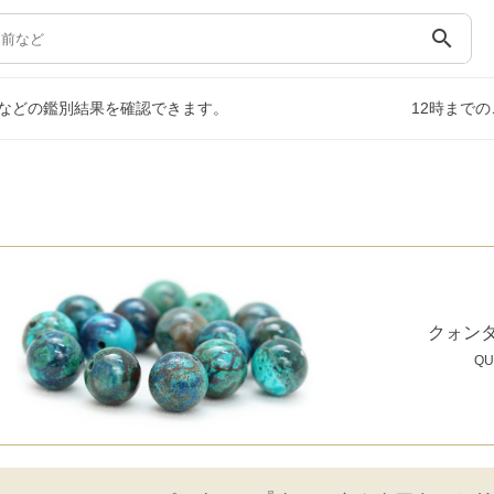
search
などの鑑別結果を確認できます。
12時まで
クォン
QU