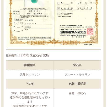
日本彩珠宝石研究所
鑑別機関：
鉱物種名
宝石名
天然トルマリン
ブルー・トルマリン
その他
色相・透明度
通常、加熱が行われています
青色 透明石
透明剤の含侵処理が行われてい
ます
充填処理が行われています