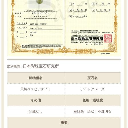
日本彩珠宝石研究所
鑑別機関：
鉱物種名
宝石名
天然ベスビアナイト
アイドクレーズ
その他
色相・透明度
記載なし
黄緑色 斑状 不透明石
摘要