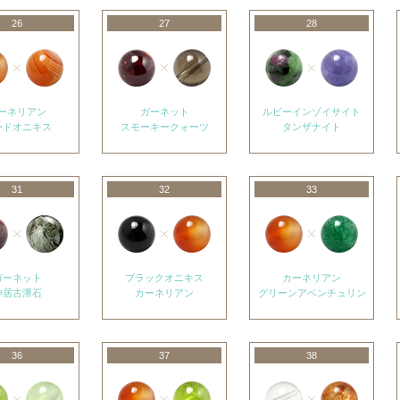
26
27
28
ーネリアン
ガーネット
ルビーインゾイサイト
ードオニキス
スモーキークォーツ
タンザナイト
31
32
33
ガーネット
ブラックオニキス
カーネリアン
神居古潭石
カーネリアン
グリーンアベンチュリン
36
37
38