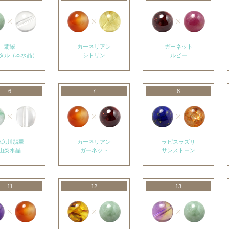
翡翠
カーネリアン
ガーネット
タル（本水晶）
シトリン
ルビー
6
7
8
糸魚川翡翠
カーネリアン
ラピスラズリ
山梨水晶
ガーネット
サンストーン
11
12
13