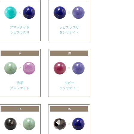
アマゾナイト
ラピスラズリ
ラピスラズリ
タンザナイト
9
10
翡翠
ルビー
クンツァイト
タンザナイト
14
15