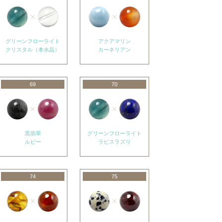
グリーンフローライト
アクアマリン
クリスタル（本水晶）
カーネリアン
69
70
黒翡翠
グリーンフローライト
ルビー
ラピスラズリ
74
75