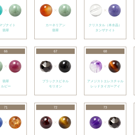
マゾナイト
カーネリアン
クリスタル（本水晶）
翡翠
翡翠
タンザナイト
66
67
68
翡翠
ブラックスピネル
アメジストエレスチャル
ルビー
モリオン
レッドタイガーアイ
71
72
73