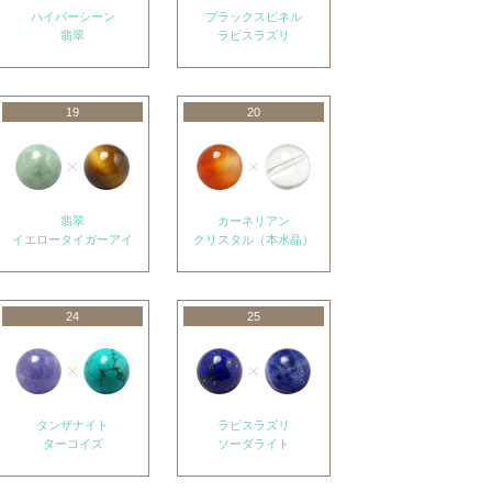
ハイパーシーン
ブラックスピネル
翡翠
ラピスラズリ
19
20
翡翠
カーネリアン
イエロータイガーアイ
クリスタル（本水晶）
24
25
タンザナイト
ラピスラズリ
ターコイズ
ソーダライト