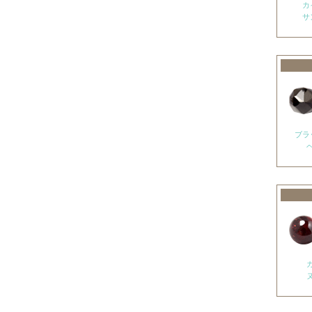
ミルキークォーツ
カ
サ
ヒマラヤクリスタル
ムーンクォーツ
クリソコラ
クリソプレーズ
クロムダイオプサイト
ブラ
クンツァイト
グランディディエライト
ケセラストーン
K2ブルー
コスモオーラ
コーラル各種
レッドコーラル
ピンクコーラル