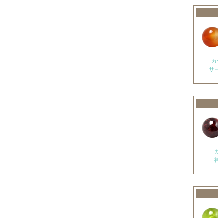
アメトリン
アラゴナイト
アンバー
出雲石
カ
サ
インカローズ
インプレッションストーン
イーグルアイ
ヴァーダイト
エメラルド
エンジェライト
エンジェルシリカ
オニキス各種
ブラックオニキス
ホワイトオニキス