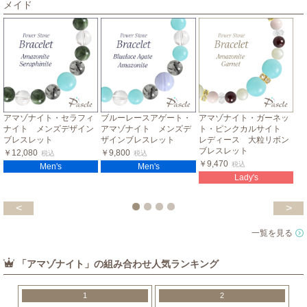
メイド
アマゾナイト・セラフィ
ブルーレースアゲート・
アマゾナイト・ガーネッ
ナイト メンズデザイン
アマゾナイト メンズデ
ト・ピンクカルサイト
ブレスレット
ザインブレスレット
レディース 大粒リボン
ブレスレット
￥12,080
￥9,800
税込
税込
￥9,470
税込
Men's
Men's
Lady's
<
>
一覧を見る
「アマゾナイト」の組み合わせ人気ランキング
1
2