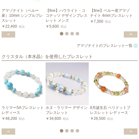
アマゾナイト（ペルー
【fine】ハウライト・コ
【fine】ペルー産アマゾ
産）10mm シンプルブレ
コナッツ デザインブレス
ナイト 4mmブレスレット
スレット
レット メンズ
￥7,300
税込
￥22,400
￥5,600
税込
税込
<
>
アマゾナイトのブレスレット一覧
クリスタル（本水晶）を使用したブレスレット
ラリマーSAブレスレット
ホヌ・ラリマー デザイン
8月誕生石 ペリドットブ
レディース
ブレスレット
レスレット レディース
￥48,200
￥34,600
￥26,500
税込
税込
税込
<
>