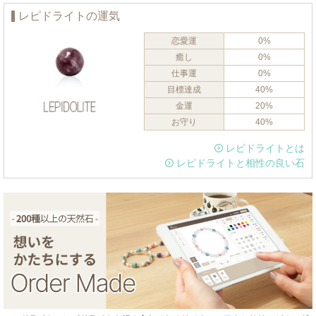
レピドライトの運気
恋愛運
0%
癒し
0%
仕事運
0%
目標達成
40%
金運
20%
お守り
40%
レピドライトとは
レピドライトと相性の良い石