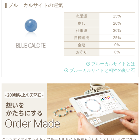
ブルーカルサイトの運気
恋愛運
25%
癒し
20%
仕事運
30%
目標達成
25%
金運
0%
お守り
0%
ブルーカルサイトとは
ブルーカルサイトと相性の良い石
グランディディエライト・ブルーカルサイトを組み合わせたオリジナルのアクセ