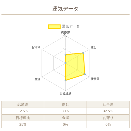
運気データ
恋愛運
癒し
仕事運
12.5%
30%
32.5%
目標達成
金運
お守り
25%
0%
0%