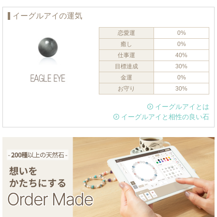
イーグルアイの運気
恋愛運
0%
癒し
0%
仕事運
40%
目標達成
30%
金運
0%
お守り
30%
イーグルアイとは
イーグルアイと相性の良い石