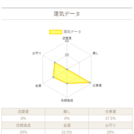
運気データ
恋愛運
癒し
仕事運
0%
0%
37.5%
目標達成
金運
お守り
20%
22.5%
20%