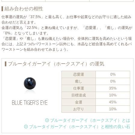
組み合わせの相性
仕事運の運気が「37.5%」と最も高く、お仕事や起業などのお守りに適した組み
合わせだと言えます。
金運の運気も「22.5%」と兼ね備えていますが、 「恋愛運」、「癒し」の運気が
「0%」となってしまいます。
「恋愛運」や「癒し」も兼ね備えたい場合や、全体的に運気を高めたいという場
合には、上記２つのパワーストーン以外にも、水晶など総合運を高めてくれるパ
ワーストーンを組み合わせてみましょう。
ブルータイガーアイ（ホークスアイ）の運気
恋愛運
0%
癒し
0%
仕事運
35%
目標達成
10%
金運
45%
お守り
10%
ブルータイガーアイ（ホークスアイ）とは
ブルータイガーアイ（ホークスアイ）と相性の良い石