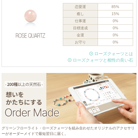
恋愛運
85%
癒し
15%
仕事運
0%
目標達成
0%
金運
0%
お守り
0%
ローズクォーツとは
ローズクォーツと相性の良い石
グリーンフローライト・ローズクォーツを組み合わせたオリジナルのアクセサリ
ーがオーダーメイドで最短翌日に届く。