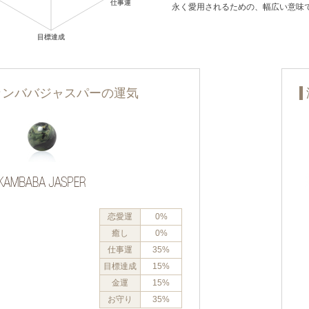
永く愛用されるための、幅広い意味
カンババジャスパーの運気
恋愛運
0%
癒し
0%
仕事運
35%
目標達成
15%
金運
15%
お守り
35%