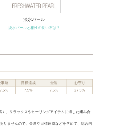
淡水パール
淡水パールと相性の良い石は？
仕事運
目標達成
金運
お守り
7.5%
7.5%
7.5%
27.5%
も高く、リラックスやヒーリングアイテムに適した組み合
はありませんので、金運や目標達成などを含めて、総合的