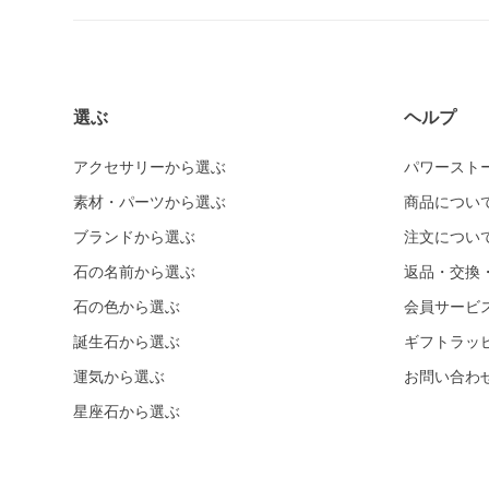
ミルキークォーツ
ヒマラヤクリスタル
ムーンクォーツ
クリソコラ
選ぶ
ヘルプ
クリソプレーズ
アクセサリーから選ぶ
パワースト
クロムダイオプサイト
素材・パーツから選ぶ
商品につい
クンツァイト
ブランドから選ぶ
注文につい
グランディディエライト
石の名前から選ぶ
返品・交換
ケセラストーン
石の色から選ぶ
会員サービ
K2ブルー
誕生石から選ぶ
ギフトラッ
コスモオーラ
運気から選ぶ
お問い合わ
コーラル各種
星座石から選ぶ
レッドコーラル
ピンクコーラル