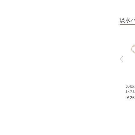
オレンジガーネット
グリーンガーネット
淡水
ロードライトガーネット
クイーンコンクシェル
クォンタムクアトロシリカ
クォーツァイト各種
グリーンクォーツァイト
ブルークォーツァイト
6月誕
鞍馬石
レスレッ
クリスタル各種
￥26
クリスタル（本水晶）
山梨水晶
レインボークォーツ