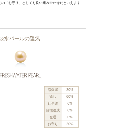
での「お守り」としても良い組み合わせだといえます。
淡水パールの運気
恋愛運
20%
癒し
60%
仕事運
0%
目標達成
0%
金運
0%
お守り
20%