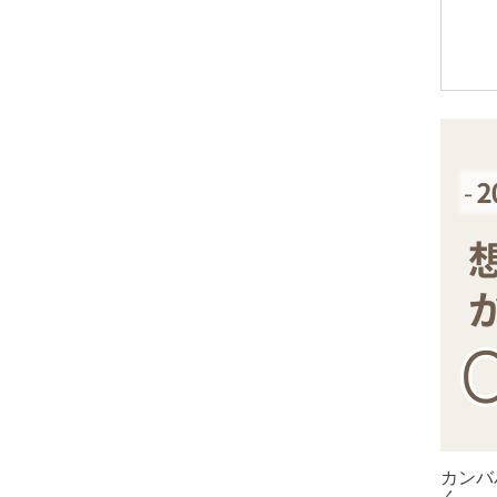
アメトリン
アラゴナイト
アンバー
出雲石
インカローズ
インプレッションストーン
イーグルアイ
ヴァーダイト
エメラルド
エンジェライト
エンジェルシリカ
オニキス各種
ブラックオニキス
カンバ
ホワイトオニキス