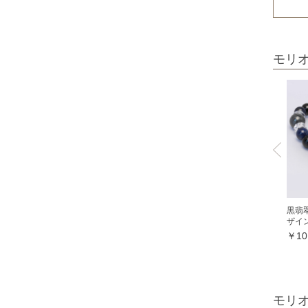
オレンジガーネット
グリーンガーネット
モリ
ロードライトガーネット
クイーンコンクシェル
クォンタムクアトロシリカ
クォーツァイト各種
グリーンクォーツァイト
ブルークォーツァイト
鞍馬石
黒翡
クリスタル各種
ザイ
￥10
クリスタル（本水晶）
山梨水晶
レインボークォーツ
モリ