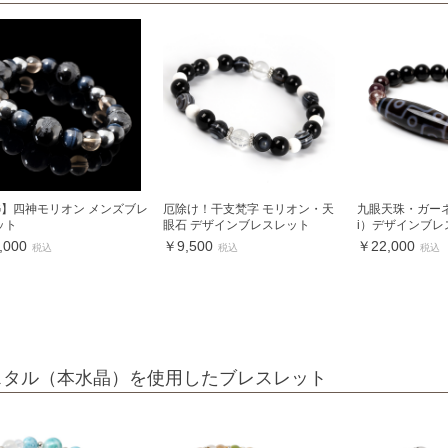
.G】四神モリオン メンズブレ
厄除け！干支梵字 モリオン・天
九眼天珠・ガーネ
ット
眼石 デザインブレスレット
i）デザインブレ
,000
￥9,500
￥22,000
税込
税込
税込
スタル（本水晶）を使用したブレスレット