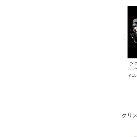
ミルキークォーツ
ヒマラヤクリスタル
ムーンクォーツ
クリソコラ
クリソプレーズ
クロムダイオプサイト
クンツァイト
【X
スレ
グランディディエライト
￥15
ケセラストーン
K2ブルー
コスモオーラ
コーラル各種
クリ
レッドコーラル
ピンクコーラル