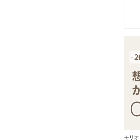
アメトリン
アラゴナイト
アンバー
出雲石
インカローズ
インプレッションストーン
イーグルアイ
ヴァーダイト
エメラルド
エンジェライト
エンジェルシリカ
オニキス各種
ブラックオニキス
モリオ
ホワイトオニキス