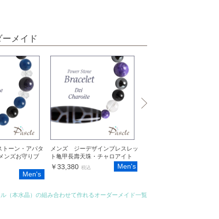
ダーメイド
ストーン・アパタ
メンズ ジーデザインブレスレッ
メンズ2月 誕生石ブレスレッ
 メンズお守りブ
ト亀甲長壽天珠・チャロアイト
ベンダーアメジストモリオ
Men's
M
￥33,380
￥8,220
税込
税込
Men's
タル（本水晶）の組み合わせて作れるオーダーメイド一覧