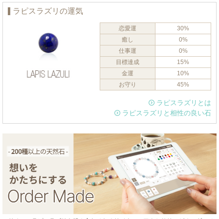
ラピスラズリの運気
恋愛運
30%
癒し
0%
仕事運
0%
目標達成
15%
金運
10%
お守り
45%
ラピスラズリとは
ラピスラズリと相性の良い石