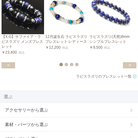
【X.G】サファイア・ラ
12月誕生石 ラピスラズリ
ラピスラズリ(天然)8mm
ピスラズリ メンズブレス
ブレスレット レディース
シンプルブレスレット
レット
￥12,200
￥9,500
税込
税込
￥23,400
税込
<
>
ラピスラズリのブレスレット一覧
選ぶ
アクセサリーから選ぶ
素材・パーツから選ぶ