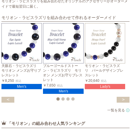
モリオン・ラピスラズリを組み合わせたオリジナルのアクセサリーがオーダーメ
イドで最短翌日に届く。
モリオン・ラピスラズリを組み合わせて作れるオーダーメイド
天眼石・ラピスラズリ
ブルーゴールドストー
モリオン・ラピスラズ
モリオン メンズお守りブ
ン・ラピスラズリ モリ
リ パールデザインブレ
レスレット
オン メンズお守りブレス
スレット
レット
￥8,250
￥20,640
税込
税込
￥7,650
税込
Men's
Lady's
Men's
<
>
一覧を見る
「モリオン」の組み合わせ人気ランキング