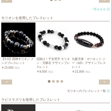
<
>
一覧をみる
モリオンを使用したブレスレット
【X.G】四神モリオン メ
厄除け！干支梵字 モリオ
九眼天珠・ガーネット ジ
ンズブレスレット
ン・天眼石 デザインブレ
ー（dZi）デザインブレス
スレット
レット
￥15,000
税込
￥9,500
￥22,000
税込
税込
<
>
モリオンのブレスレット一覧
ラピスラズリを使用したブレスレット