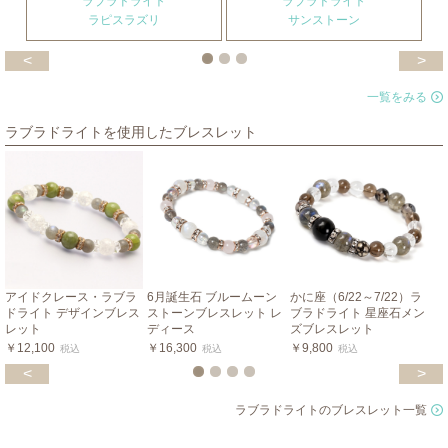
ラブラドライト
ラブラドライト
ラピスラズリ
サンストーン
<
>
一覧をみる
ラブラドライトを使用したブレスレット
アイドクレース・ラブラ
6月誕生石 ブルームーン
かに座（6/22～7/22）ラ
ドライト デザインブレス
ストーンブレスレット レ
ブラドライト 星座石メン
レット
ディース
ズブレスレット
￥12,100
￥16,300
￥9,800
税込
税込
税込
<
>
ラブラドライトのブレスレット一覧