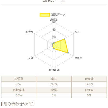
運気データ
恋愛運
癒し
仕事運
5%
32.5%
42.5%
目標達成
金運
お守り
10%
5%
5%
組み合わせの相性