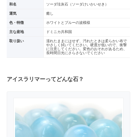
和名
ソーダ珪灰石（ソーダけいかいせき）
運気
癒し
色・特徴
ホワイトとブルーの波模様
主な産地
ドミニカ共和国
取り扱い
濡れたままにはせず、汚れたときは柔らかい布で
やさしく拭いてください。硬度が低いので、衝撃
に注意してください。変色のおそれがあるため、
長時間日光にさらさないでください
アイスラリマーってどんな石？