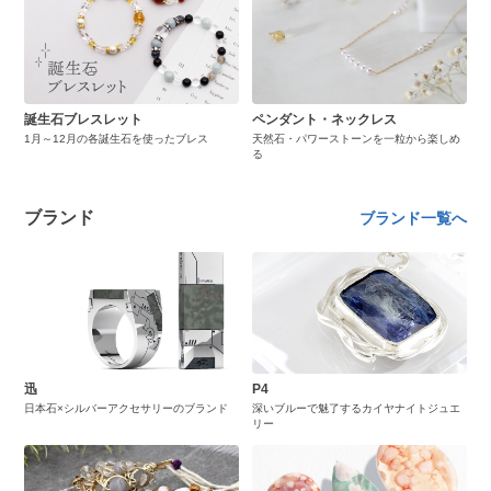
誕生石ブレスレット
ペンダント・ネックレス
1月～12月の各誕生石を使ったブレス
天然石・パワーストーンを一粒から楽しめ
る
ブランド
ブランド一覧へ
迅
P4
日本石×シルバーアクセサリーのブランド
深いブルーで魅了するカイヤナイトジュエ
リー