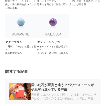
世界三大ヒーリングストーン
美しいクリアブルー
「思いやり」を高めてくれる
美しい海の模様を持つ「カリ
思考力を高める「知性の石」
月の力が宿る石
ブ海の宝石」
アクアマリン
エンジェルシリカ
「円満」「幸せ」を運ぶと言
チャロアイトと水晶が混ざり
う
合う
海の精霊の宝石
ラベンダー色が美しい希少石
関連する記事
届いた石が写真と違う？パワーストーンが
それぞれ違っている理由
天然石にはひとつとして同じものはありません。そ
のため、一点ものではない商品については、商品写
真と全く同じものをお客さまにお届けすることはで
きません。ですが、実物を手にとってお買い物する