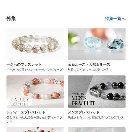
ことのできないお客さまにとって、商品の写真のイ
メージはとても重要です。
特集
特集一覧へ
一点ものブレスレット
宝石ルース・天然石ルース
こだわりの石でつくった一点ものシリーズ
無限に広がるルースの楽しみ方
レディースブレスレット
メンズブレスレット
色とりどりの天然石を使ったレディースブ
洗練された大人の雰囲気漂うメンズブレス
レス