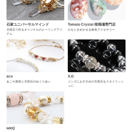
石家ユニバーサルマインド
Tomato Crystal 桜瑪瑙専門店
天然石で作るオリジナルのヒーリングアイ
心をときめかせる春色アクセサリー
テム
aco
X.G
あこや真珠と天然石のめぐり会い
メンズにおすすめの天然石をスタイリッシ
ュに
winQ