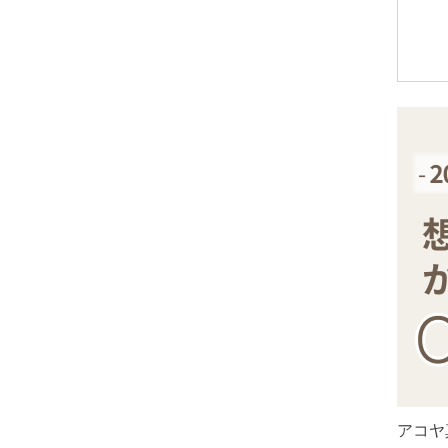
アメトリン
アラゴナイト
アンバー
出雲石
インカローズ
インプレッションストーン
イーグルアイ
ヴァーダイト
エメラルド
エンジェライト
エンジェルシリカ
オニキス各種
ブラックオニキス
アコヤ
ホワイトオニキス