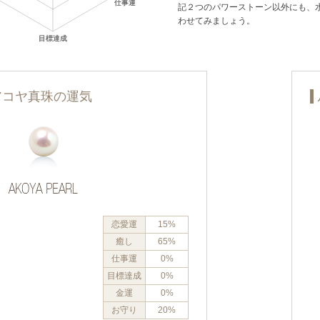
記２つのパワーストーン以外にも、
わせてみましょう。
アコヤ真珠の運気
恋愛運
15%
癒し
65%
仕事運
0%
目標達成
0%
金運
0%
お守り
20%