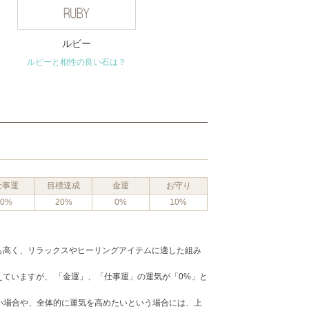
ルビー
ルビーと相性の良い石は？
仕事運
目標達成
金運
お守り
0%
20%
0%
10%
最も高く、リラックスやヒーリングアイテムに適した組み
備えていますが、 「金運」、「仕事運」の運気が「0%」と
い場合や、全体的に運気を高めたいという場合には、上