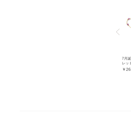
ミルキークォーツ
ヒマラヤクリスタル
ムーンクォーツ
クリソコラ
クリソプレーズ
クロムダイオプサイト
クンツァイト
7月誕
レット│
グランディディエライト
￥26
ケセラストーン
K2ブルー
コスモオーラ
コーラル各種
レッドコーラル
ピンクコーラル