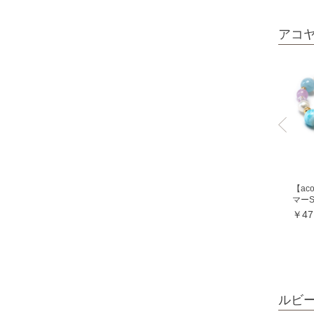
オレンジガーネット
アコ
グリーンガーネット
ロードライトガーネット
クイーンコンクシェル
クォンタムクアトロシリカ
クォーツァイト各種
グリーンクォーツァイト
ブルークォーツァイト
【ac
マー
鞍馬石
￥47
クリスタル各種
クリスタル（本水晶）
山梨水晶
レインボークォーツ
ルビ