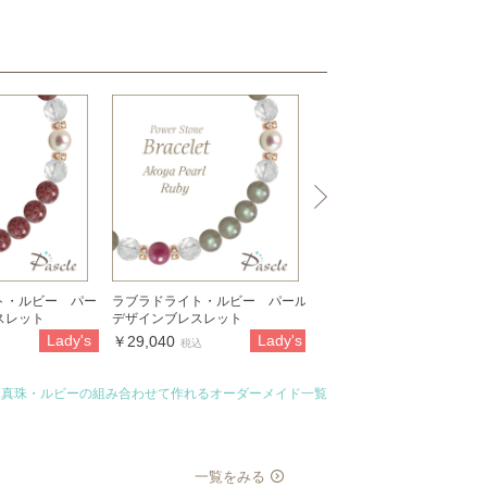
ト・ルビー パー
ラブラドライト・ルビー パール
ルビー・ターコイズ パー
スレット
デザインブレスレット
インブレスレット
Lady's
Lady's
La
￥29,040
￥49,640
税込
税込
ヤ真珠・ルビーの組み合わせて作れるオーダーメイド一覧
一覧をみる