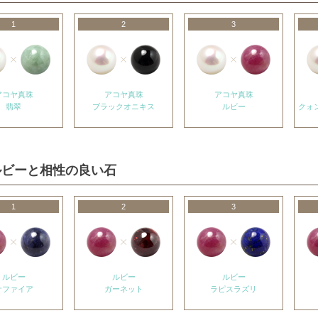
1
2
3
アコヤ真珠
アコヤ真珠
アコヤ真珠
翡翠
ブラックオニキス
ルビー
クォン
ルビーと相性の良い石
1
2
3
ルビー
ルビー
ルビー
サファイア
ガーネット
ラピスラズリ