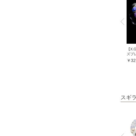
ミルキークォーツ
ヒマラヤクリスタル
ムーンクォーツ
クリソコラ
クリソプレーズ
【X
クロムダイオプサイト
ズブ
￥32
クンツァイト
グランディディエライト
ケセラストーン
K2ブルー
スギ
コスモオーラ
コーラル各種
レッドコーラル
ピンクコーラル