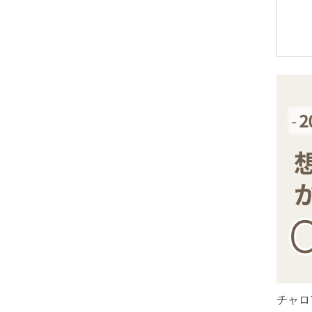
アメトリン
アラゴナイト
アンバー
出雲石
インカローズ
インプレッションストーン
イーグルアイ
ヴァーダイト
エメラルド
エンジェライト
エンジェルシリカ
オニキス各種
ブラックオニキス
チャロ
ホワイトオニキス