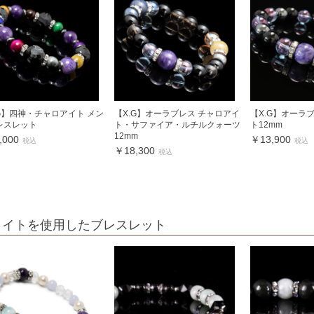
.G】四神・チャロアイト メン
【X.G】オーラブレス チャロアイ
【X.G】オーラ
レスレット
ト・サファイア・ルチルクォーツ
ト12mm
12mm
,000
￥13,900
税込
税込
￥18,300
税込
ライトを使用したブレスレット