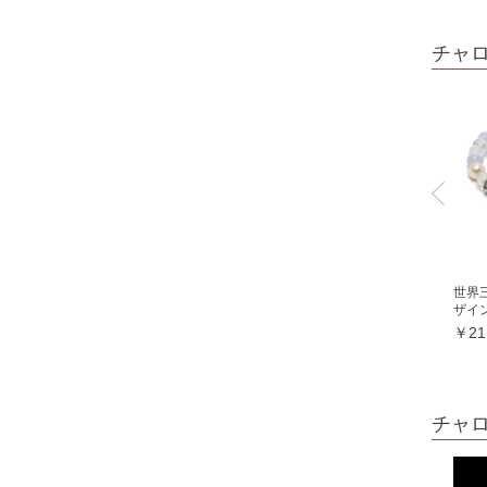
オレンジガーネット
チャ
グリーンガーネット
ロードライトガーネット
クイーンコンクシェル
クォンタムクアトロシリカ
クォーツァイト各種
グリーンクォーツァイト
ブルークォーツァイト
世界
ザイ
鞍馬石
￥21
クリスタル各種
クリスタル（本水晶）
山梨水晶
チャ
レインボークォーツ